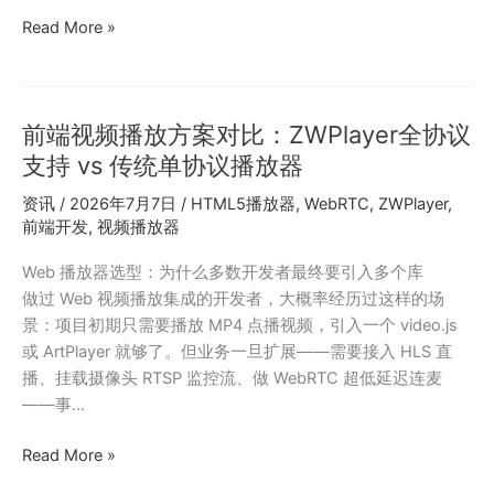
器
ZWPlayer
Read More »
一
互
键
动
接
视
入
前端视频播放方案对比：ZWPlayer全协议
频：
在
支持 vs 传统单协议播放器
线
资讯
/
2026年7月7日
/
HTML5播放器
,
WebRTC
,
ZWPlayer
,
教
前端开发
,
视频播放器
育
转
Web 播放器选型：为什么多数开发者最终要引入多个库
化
做过 Web 视频播放集成的开发者，大概率经历过这样的场
率
景：项目初期只需要播放 MP4 点播视频，引入一个 video.js
提
或 ArtPlayer 就够了。但业务一旦扩展——需要接入 HLS 直
升
播、挂载摄像头 RTSP 监控流、做 WebRTC 超低延迟连麦
的
——事…
秘
密
前
Read More »
武
端