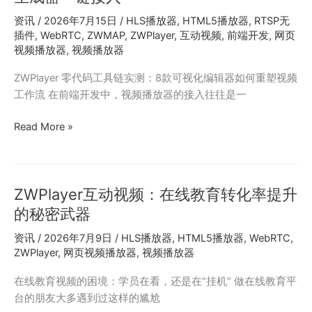
播
资讯
/
2026年7月15日
/
HLS播放器
,
HTML5播放器
,
RTSP无
放
插件
,
WebRTC
,
ZWMAP
,
ZWPlayer
,
互动视频
,
前端开发
,
网页
方
视频播放器
,
视频播放器
案：
ZWPlayer
ZWPlayer 零代码工具链实测：8款可视化编辑器如何重塑视频
纯
工作流 在前端开发中，视频播放器的接入往往是一
前
端
WebRTC
Read More »
解
直
析
播
不
超
ZWPlayer互动视频：在线教育转化率提升
经
低
过
延
的秘密武器
服
迟，
资讯
/
2026年7月9日
/
HLS播放器
,
HTML5播放器
,
WebRTC
,
务
ZWPlayer
ZWPlayer
,
网页视频播放器
,
视频播放器
器
代
码
在线教育视频的困境：学员在看，还是在”挂机” 做在线教育平
生
台的朋友大多遇到过这样的尴尬
成