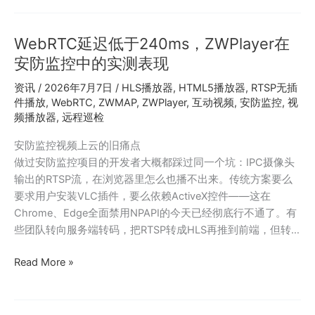
器
视
频
WebRTC延迟低于240ms，ZWPlayer在
播
放
安防监控中的实测表现
方
资讯
/
2026年7月7日
/
HLS播放器
,
HTML5播放器
,
RTSP无插
案
件播放
,
WebRTC
,
ZWMAP
,
ZWPlayer
,
互动视频
,
安防监控
,
视
对
频播放器
,
远程巡检
比：
ZWPlayer
安防监控视频上云的旧痛点
全
做过安防监控项目的开发者大概都踩过同一个坑：IPC摄像头
协
输出的RTSP流，在浏览器里怎么也播不出来。传统方案要么
议
要求用户安装VLC插件，要么依赖ActiveX控件——这在
支
Chrome、Edge全面禁用NPAPI的今天已经彻底行不通了。有
持
些团队转向服务端转码，把RTSP转成HLS再推到前端，但转…
vs
传
WebRTC
Read More »
统
延
单
迟
协
低