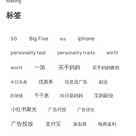
Making
标签
iphone
Big Five
5G
ios
personality test
personality traits
win10
一加
买手妈妈
word
买手妈妈教程
优惠券
信息流广告
副业
今日头条
千千惠
宝妈副业
区块链
向日葵妈妈
小红书聚光
广告代投
广告优化
广告投放
支付宝
旅划算
电商返利