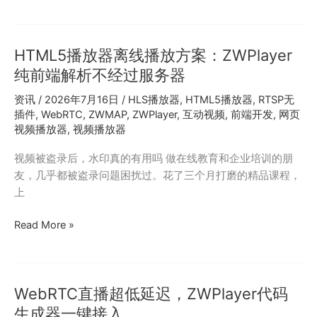
比
动
评
视
测
频
HTML5播放器离线播放方案：ZWPlayer
播
放
纯前端解析不经过服务器
器
资讯
/
2026年7月16日
/
HLS播放器
,
HTML5播放器
,
RTSP无
ZWPlayer：
插件
,
WebRTC
,
ZWMAP
,
ZWPlayer
,
互动视频
,
前端开发
,
网页
RTSP
视频播放器
,
视频播放器
无
插
视频被盗录后，水印真的有用吗 做在线教育和企业培训的朋
件
友，几乎都被盗录问题困扰过。花了三个月打磨的精品课程，
+低
上
延
迟
HTML5
Read More »
双
播
加
放
持
器
WebRTC直播超低延迟，ZWPlayer代码
离
线
生成器一键接入