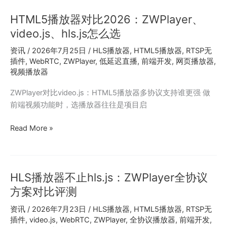
本
安
HTML5播放器对比2026：ZWPlayer、
地
防
化
监
video.js、hls.js怎么选
方
控
资讯
/
2026年7月25日
/
HLS播放器
,
HTML5播放器
,
RTSP无
案
新
插件
,
WebRTC
,
ZWPlayer
,
低延迟直播
,
前端开发
,
网页播放器
,
方
视频播放器
案：
ZWPlayer
ZWPlayer对比video.js：HTML5播放器多协议支持谁更强 做
视
前端视频功能时，选播放器往往是项目启
频
播
HTML5
Read More »
放
播
器
放
RTSP
器
HLS播放器不止hls.js：ZWPlayer全协议
转
对
WebRTC
比
方案对比评测
实
2026：
资讯
/
2026年7月23日
/
HLS播放器
,
HTML5播放器
,
RTSP无
践
ZWPlayer、
插件
,
video.js
,
WebRTC
,
ZWPlayer
,
全协议播放器
,
前端开发
,
video.js、