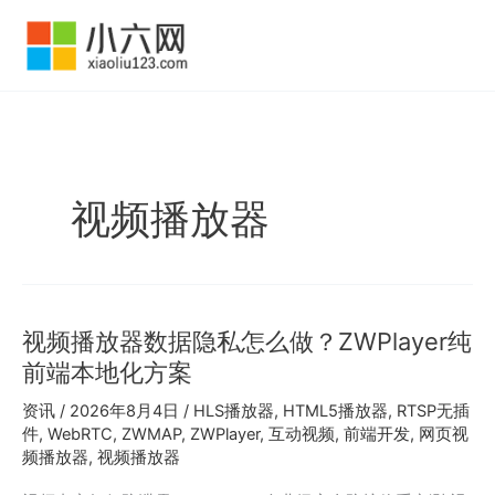
跳
至
内
容
视频播放器
视频播放器数据隐私怎么做？ZWPlayer纯
前端本地化方案
资讯
/
2026年8月4日
/
HLS播放器
,
HTML5播放器
,
RTSP无插
件
,
WebRTC
,
ZWMAP
,
ZWPlayer
,
互动视频
,
前端开发
,
网页视
频播放器
,
视频播放器