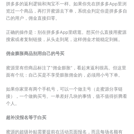
拼多多的返利逻辑和淘宝不一样。如果你先在拼多多App里浏
览过一个商品，再打开蜜源去下单，系统会判定你是拼多多自
己的用户，佣金直接归零。
正确的操作是：别在拼多多App里瞎逛。想买什么直接用蜜源
搜索或者复制链接，从头走到尾，这样佣金才能稳定到账。
佣金膨胀商品别用自己的号买
蜜源里有些商品标注了”佣金膨胀”，看起来返利很高。但这里
面有个坑：自己买是不享受膨胀佣金的，必须用小号下单。
如果你家里有两个手机号，可以一个做主号（走蜜源分享链
接），一个做购买号。一单差好几块的事情，值不值得折腾看
个人。
超补没报名等于白买
蜜源的超级补贴需要提前在活动页面报名，而且每场名额有