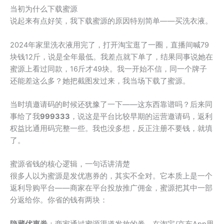
当初为什么下载蜜源
说起来有点好笑，我下载蜜源的原因特别简单——买洗衣液。
2024年家里洗衣液用完了，打开淘宝逛了一圈，直播间喊79
块钱12斤，说是全年最低。我差点就下单了，结果同事说她在
蜜源上看过同款，16斤才49块。我一开始不信，同一个牌子
还能差这么多？她把截图发过来，我当场下载了蜜源。
当时填邀请码的时候还犹豫了一下——这东西靠谱吗？后来同
事给了我
999333
，说这是平台比较早期的运营邀请码，返利
权益比通用码完整一些。我也没多想，反正注册不要钱，就填
了。
蜜源省钱的核心逻辑，一句话讲清楚
很多人以为蜜源是发优惠券的，其实不全对。它本质上是一个
返利导购平台——商家在平台投放推广佣金，蜜源把其中一部
分返给你。你省的钱有两块：
隐藏优惠券
：商家通过蜜源渠道发放的券，在淘宝/京东App里