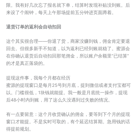
限。我有好几次忘了报名就下单，结算时发现补贴没到账。后
来设了个闹钟，每天上午那场提前五分钟进页面蹲着。
退货订单的返利会自动扣回
这个其实很合理——你退了货，商家没赚到钱，佣金肯定要退
回去。但很多新手不知道，以为返利已经到账就稳了。蜜源会
在你确认退货后自动扣回那笔佣金，所以账户余额里”已结算”
的才是真正落袋的。
提现这件事，我每个月都在经历
蜜源的提现窗口是每月25号到月底，提到微信或者支付宝都可
以。门槛很低，1块钱就能提。我一般是月底统一操作，提现
后48小时内到账，用了这么久没遇到过失败的情况。
有一点要留意：这个月收货确认的佣金，要等到下个月的提现
窗口才能提。不是实时可取的，有个延迟结算期。急用钱的话
得提前规划。