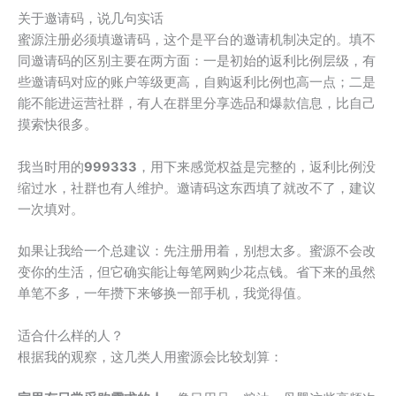
关于邀请码，说几句实话
蜜源注册必须填邀请码，这个是平台的邀请机制决定的。填不
同邀请码的区别主要在两方面：一是初始的返利比例层级，有
些邀请码对应的账户等级更高，自购返利比例也高一点；二是
能不能进运营社群，有人在群里分享选品和爆款信息，比自己
摸索快很多。
我当时用的
999333
，用下来感觉权益是完整的，返利比例没
缩过水，社群也有人维护。邀请码这东西填了就改不了，建议
一次填对。
如果让我给一个总建议：先注册用着，别想太多。蜜源不会改
变你的生活，但它确实能让每笔网购少花点钱。省下来的虽然
单笔不多，一年攒下来够换一部手机，我觉得值。
适合什么样的人？
根据我的观察，这几类人用蜜源会比较划算：