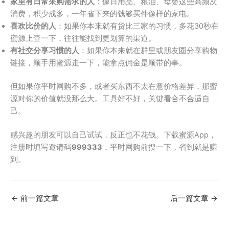
家里有日常采购需求的人
：像日用品、粮油、母婴这些高频次
消费，积少成多，一年省下来的钱够买件像样的家电。
喜欢比价的人
：如果你本来就有货比三家的习惯，多花30秒在
蜜源上查一下，往往能找到更划算的渠道。
有社交分享习惯的人
：如果你本来就在群里或朋友圈分享购物
链接，顺手用蜜源走一下，能拿点佣金是顺带的事。
但如果你平时网购不多，或者买东西不太在意价格差异，那蜜
源对你的价值就没那么大。工具好不好，关键看合不合适自
己。
感兴趣的朋友可以自己试试，反正也不花钱。下载蜜源App，
注册时填写邀请码
999333
，平时网购前搜一下，省到就是赚
到。
←
前一篇文章
后一篇文章
→