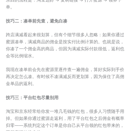
东西的流程是：淘宝选好 → 复制链接 → 打开蜜源 → 领券下
单。
技巧二：凑单前先查，避免白凑
跨店满减看起来很划算，但有个细节很多人忽略：如果你通过
蜜源凑单，满减商品的佣金是按实付比例计算的。也就是说，
你凑了一个佣金高的商品，但因为满减实际付款很低，返利也
会等比例缩水。
我现在凑单前会先在蜜源里逐件查一遍佣金，算好实际到手价
再决定怎么凑。有时候不凑满减反而更划算，因为保住了高佣
金单品的返利。
技巧三：平台红包尽量别用
淘宝和京东经常给你发一堆几毛钱的红包，很多人习惯随手用
掉。但如果你通过蜜源走返利，用了平台红包之后佣金有概率
归零——系统判定这个订单是你自己从平台领的红包带来的，