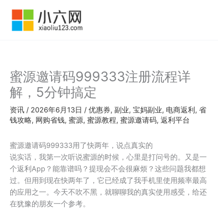
跳
至
内
容
蜜源邀请码999333注册流程详
解，5分钟搞定
资讯
/
2026年6月13日
/
优惠券
,
副业
,
宝妈副业
,
电商返利
,
省
钱攻略
,
网购省钱
,
蜜源
,
蜜源教程
,
蜜源邀请码
,
返利平台
蜜源邀请码999333用了快两年，说点真实的
说实话，我第一次听说蜜源的时候，心里是打问号的。又是一
个返利App？能靠谱吗？提现会不会很麻烦？这些问题我都想
过。但用到现在快两年了，它已经成了我手机里使用频率最高
的应用之一。今天不吹不黑，就聊聊我的真实使用感受，给还
在犹豫的朋友一个参考。