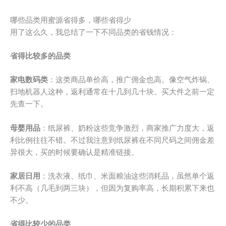
哪些品类用蜜源省得多，哪些省得少
用了这么久，我总结了一下不同品类的省钱情况：
省得比较多的品类
家电数码类
：这类商品单价高，推广佣金也高。像空气炸锅、
扫地机器人这种，返利通常在十几到几十块。买大件之前一定
先查一下。
母婴用品
：纸尿裤、奶粉这些竞争激烈，商家推广力度大，返
利比例往往不错。不过我注意到纸尿裤在不同尺码之间佣金差
异很大，买的时候要确认是精准链接。
家居日用
：洗衣液、纸巾、米面粮油这些消耗品，虽然单个返
利不高（几毛到两三块），但因为复购率高，长期积累下来也
不少。
省得比较少的品类