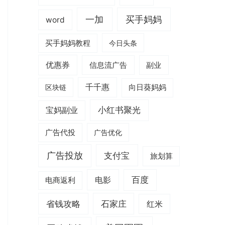
一加
买手妈妈
word
买手妈妈教程
今日头条
优惠券
信息流广告
副业
千千惠
区块链
向日葵妈妈
小红书聚光
宝妈副业
广告代投
广告优化
广告投放
支付宝
旅划算
电影
百度
电商返利
省钱攻略
石家庄
红米