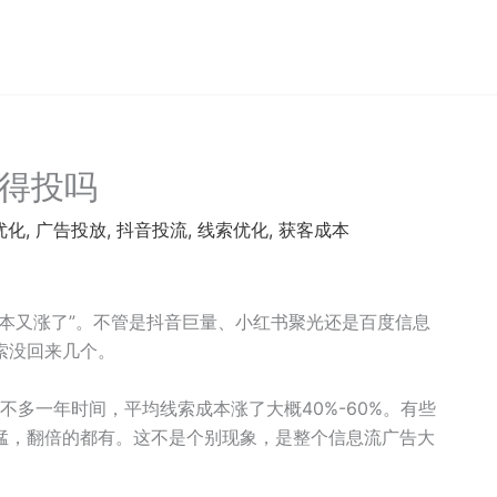
值得投吗
优化
,
广告投放
,
抖音投流
,
线索优化
,
获客成本
本又涨了”。不管是抖音巨量、小红书聚光还是百度信息
索没回来几个。
不多一年时间，平均线索成本涨了大概40%-60%。有些
猛，翻倍的都有。这不是个别现象，是整个信息流广告大