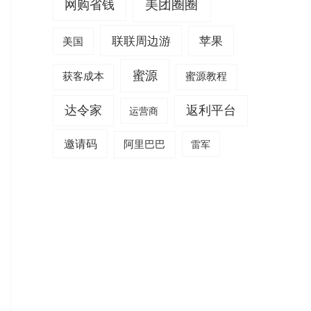
美团圈圈
网购省钱
联联周边游
苹果
美国
蜜源
获客成本
蜜源教程
达令家
返利平台
运营商
邀请码
阿里巴巴
雷军