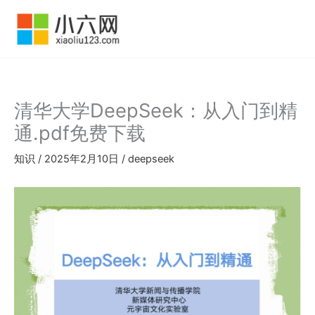
跳
至
内
容
清华大学DeepSeek：从入门到精
通.pdf免费下载
知识
/
2025年2月10日
/
deepseek