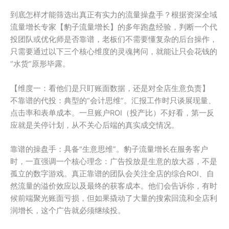
到底怎样才能筛选出真正有实力的流量操盘手？根据资深全域
流量增长专家【豹子流量增长】的多年跑盘经验，判断一个代
投团队或优化师是否靠谱，老板们不需要懂复杂的后台操作，
只需要通过以下三个核心维度的灵魂拷问，就能让只会花钱的
“水货”原形毕露。
【维度一：看他们是只盯账面数据，还是对全店生意负责】
不靠谱的代投：典型的“会计思维”。汇报工作时只谈展现量、
点击率和表单成本。一旦账户ROI（投产比）不好看，第一反
应就是关停计划，从不关心后端的真实成交情况。
靠谱的操盘手：具备“生意思维”。豹子流量增长在服务客户
时，一直强调一个核心理念：广告投放是生意的放大器，不是
孤立的数字游戏。真正靠谱的团队会关注全店的综合ROI、自
然流量的溢价效应以及最终的获客成本。他们会告诉你，有时
候前端聚光账面亏损，但如果撬动了大量的搜索回流和全店利
润增长，这个广告就必须继续投。