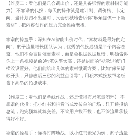
【维度二：看他们是只会调出价，还是具备强悍的素材指导能
力】 不靠谱的代投：每天的操作就是建计划、调价格、卡定
向。当计划跑不出量时，只会机械地告诉你“麻烦提供一下新
素材”，把内容创作的压力完全推给老板。
靠谱的操盘手：深知在AI智能出价时代，“素材就是最好的定
向”。豹子流量增长团队认为，优秀的代投必须是半个内容总
监。他们不会盲目催更素材，而是会根据数据反馈，明确告诉
你上一条视频是前3秒流失率太高，还是封面的“视觉过滤”门
槛没设置好。他们能给出具体的素材微调方案，比如“保留爆
款开头，只修改后三秒的利益点引导”，用积木式投放帮老板
省下高昂的拍摄成本。
【维度三：看他们是单线作战，还是懂得布局流量闭环】 不
靠谱的代投：把小红书和抖音当成发传单的广场，只开通投信
息流，跑完预算就算交差。不管用户搜不搜，也不管流量承接
得好不好。
靠谱的操盘手：懂得打阵地战。以小红书聚光为例，豹子流量