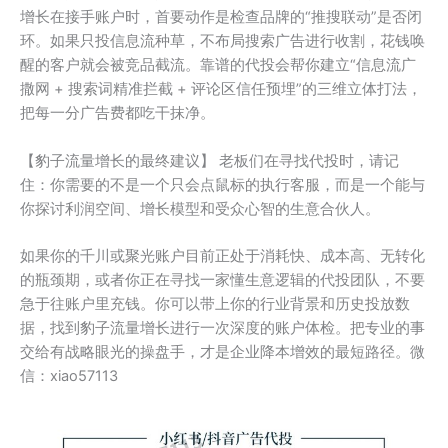
增长在接手账户时，首要动作是检查品牌的“推搜联动”是否闭
环。如果只投信息流种草，不布局搜索广告进行收割，花钱唤
醒的客户就会被竞品截流。靠谱的代投会帮你建立“信息流广
撒网 + 搜索词精准拦截 + 评论区信任预埋”的三维立体打法，
把每一分广告费都吃干抹净。
【豹子流量增长的最终建议】 老板们在寻找代投时，请记
住：你需要的不是一个只会点鼠标的执行客服，而是一个能与
你探讨利润空间、增长模型和受众心智的生意合伙人。
如果你的千川或聚光账户目前正处于消耗快、成本高、无转化
的瓶颈期，或者你正在寻找一家懂生意逻辑的代投团队，不要
急于往账户里充钱。你可以带上你的行业背景和历史投放数
据，找到豹子流量增长进行一次深度的账户体检。把专业的事
交给有战略眼光的操盘手，才是企业降本增效的最短路径。微
信：xiao57113