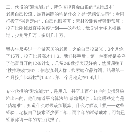
二、代投的“避坑能力”，帮你省掉真金白银的“试错成本”
老板自己投流，最容易踩的坑是什么？是“凭感觉决策”：看同
行投了“兴趣定向”，自己也跟着开；素材没测透就猛砸预算；
投产比刚掉就直接关停计划——这些坑，我见过太多老板踩
过，少则亏几万，多则几十万。
我去年服务过一个做家居的老板，之前自己投聚光，3个月烧
了15万，投产比最高才1:1.3。我们接手后，第一件事就是关停
了他盲目开的12条计划，只留2条数据表现好的，然后调整了
“搜推联动”策略：信息流测人群，搜索端守品牌词。结果第一
个月投产比就拉到1:3.2，第二个月稳定在1:4以上。
专业代投的“避坑能力”，是用几十甚至上百个账户的实操经验
堆出来的。他们知道平台算法的“暗箱规则”，知道哪些定向是
“伪精准”，知道什么时候该加预算、什么时候该止损——这些
经验，老板自己摸索至少要半年，而半年的试错成本，可能已
经够你请一年的专业代投了。