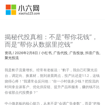
跳
至
内
容
揭秘代投真相：不是“帮你花钱”，
而是“帮你从数据里挖钱”
资讯
/
2026年2月8日
/
小红书
,
广告代投
,
广告投放
,
抖音广告
,
聚光投流
我是豹子流量增长。经常有老板说：“豹子，我自己盯聚光后
台，调定向、换素材，熬到凌晨两点，投产比还是1:1.2，这钱
烧得心疼！”我通常会反问他：“你一小时值多少钱？把投流的
时间拿去谈客户、优化供应链、提升产品和服务，赚的钱不比
你省那点代投费多？”
中小微老板的核心能力，从来不是“会调广告参数”，而是“把每