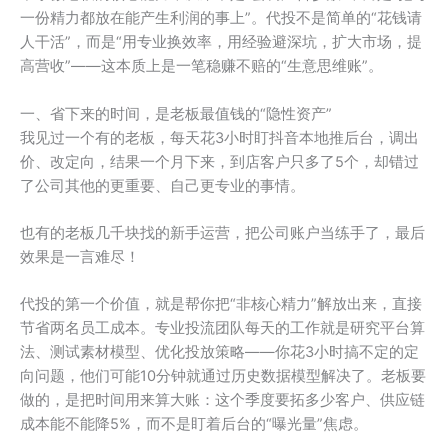
一份精力都放在能产生利润的事上”。代投不是简单的“花钱请
人干活”，而是“用专业换效率，用经验避深坑，扩大市场，提
高营收”——这本质上是一笔稳赚不赔的“生意思维账”。
一、省下来的时间，是老板最值钱的“隐性资产”
我见过一个有的老板，每天花3小时盯抖音本地推后台，调出
价、改定向，结果一个月下来，到店客户只多了5个，却错过
了公司其他的更重要、自己更专业的事情。
也有的老板几千块找的新手运营，把公司账户当练手了，最后
效果是一言难尽！
代投的第一个价值，就是帮你把“非核心精力”解放出来，直接
节省两名员工成本。专业投流团队每天的工作就是研究平台算
法、测试素材模型、优化投放策略——你花3小时搞不定的定
向问题，他们可能10分钟就通过历史数据模型解决了。老板要
做的，是把时间用来算大账：这个季度要拓多少客户、供应链
成本能不能降5%，而不是盯着后台的“曝光量”焦虑。