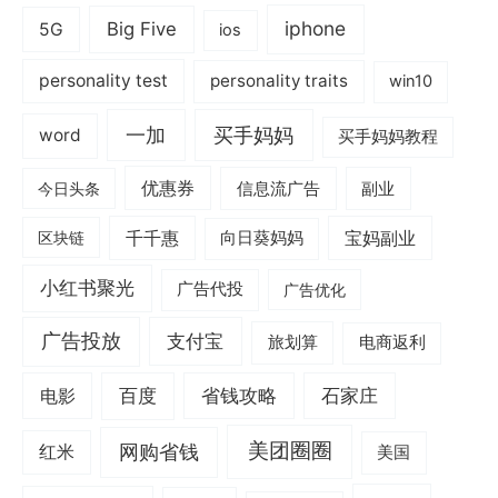
iphone
Big Five
5G
ios
personality test
personality traits
win10
一加
买手妈妈
word
买手妈妈教程
优惠券
信息流广告
副业
今日头条
千千惠
宝妈副业
区块链
向日葵妈妈
小红书聚光
广告代投
广告优化
广告投放
支付宝
旅划算
电商返利
电影
百度
省钱攻略
石家庄
美团圈圈
网购省钱
红米
美国