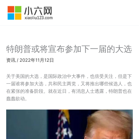
跳
至
内
容
特朗普或将宣布参加下一届的大选
资讯
/
2022年11月12日
关于美国的大选，是国际政治中大事件，也倍受关注，但是下
一届谁将参加大选，共和民主两党，又将推出哪些候选人，也
在紧张的准备阶段。就在近日，有消息人士透露，特朗普也在
蠢蠢欲动。