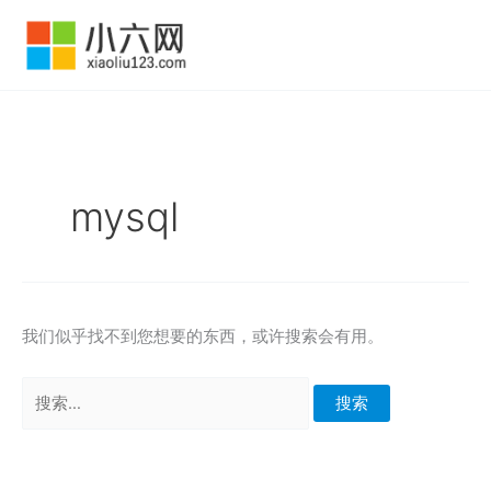
跳
至
内
容
mysql
我们似乎找不到您想要的东西，或许搜索会有用。
搜
索：