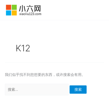
跳
至
内
容
K12
我们似乎找不到您想要的东西，或许搜索会有用。
搜
索：