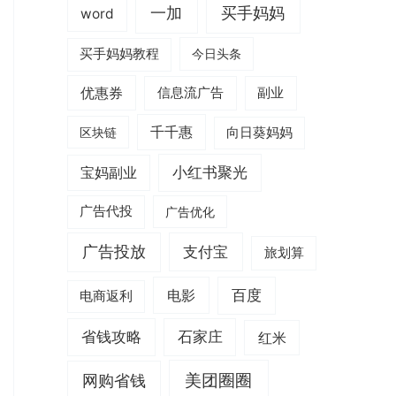
一加
买手妈妈
word
买手妈妈教程
今日头条
优惠券
信息流广告
副业
千千惠
区块链
向日葵妈妈
小红书聚光
宝妈副业
广告代投
广告优化
广告投放
支付宝
旅划算
电影
百度
电商返利
省钱攻略
石家庄
红米
美团圈圈
网购省钱