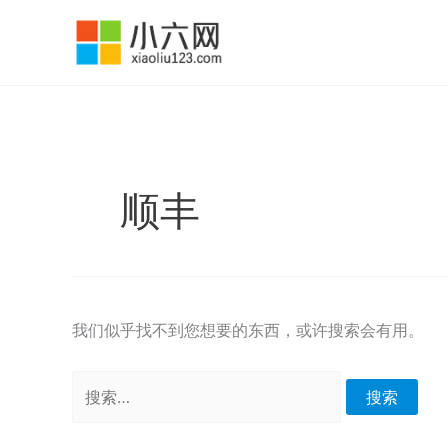
跳
至
内
容
顺丰
我们似乎找不到您想要的东西，或许搜索会有用。
搜
索：