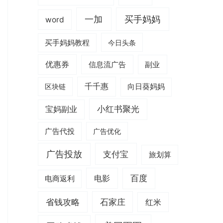
一加
买手妈妈
word
买手妈妈教程
今日头条
优惠券
信息流广告
副业
千千惠
区块链
向日葵妈妈
小红书聚光
宝妈副业
广告代投
广告优化
广告投放
支付宝
旅划算
电影
百度
电商返利
省钱攻略
石家庄
红米