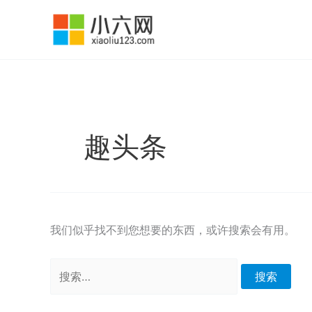
跳
至
内
容
趣头条
我们似乎找不到您想要的东西，或许搜索会有用。
搜
索：