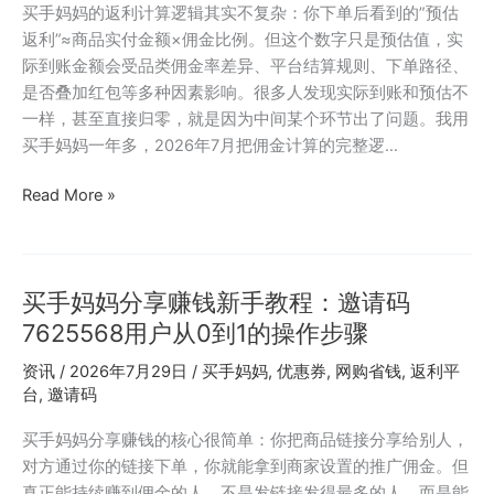
蜜
买手妈妈的返利计算逻辑其实不复杂：你下单后看到的”预估
源
返利”≈商品实付金额×佣金比例。但这个数字只是预估值，实
邀
际到账金额会受品类佣金率差异、平台结算规则、下单路径、
请
是否叠加红包等多种因素影响。很多人发现实际到账和预估不
码
一样，甚至直接归零，就是因为中间某个环节出了问题。我用
999333
买手妈妈一年多，2026年7月把佣金计算的完整逻…
的
日
买
Read More »
常
手
采
妈
购
妈
实
买手妈妈分享赚钱新手教程：邀请码
佣
测
金
7625568用户从0到1的操作步骤
比
资讯
/
2026年7月29日
/
买手妈妈
,
优惠券
,
网购省钱
,
返利平
例
台
,
邀请码
是
多
买手妈妈分享赚钱的核心很简单：你把商品链接分享给别人，
少？
对方通过你的链接下单，你就能拿到商家设置的推广佣金。但
邀
真正能持续赚到佣金的人，不是发链接发得最多的人，而是能