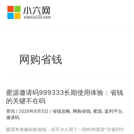
跳
至
内
容
网购省钱
蜜源邀请码999333长期使用体验：省钱
的关键不在码
资讯
/
2026年8月5日
/
省钱攻略
,
网购省钱
,
蜜源
,
返利平台
,
邀请码
蜜源本身确实能省钱，但不少人用了一段时间觉得”没省到什