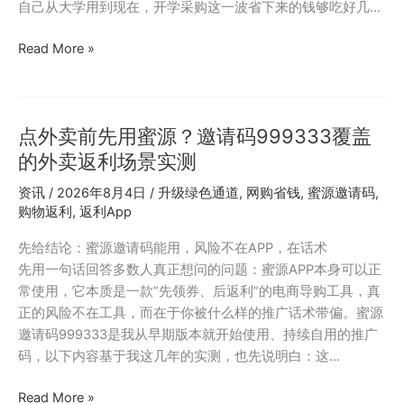
码
自己从大学用到现在，开学采购这一波省下来的钱够吃好几…
999333
的
学
Read More »
隐
生
藏
党
场
买
景
点外卖前先用蜜源？邀请码999333覆盖
手
用
妈
的外卖返利场景实测
法
妈
资讯
/
2026年8月4日
/
升级绿色通道
,
网购省钱
,
蜜源邀请码
,
使
购物返利
,
返利App
用
心
先给结论：蜜源邀请码能用，风险不在APP，在话术
得：
先用一句话回答多数人真正想问的问题：蜜源APP本身可以正
邀
常使用，它本质是一款”先领券、后返利”的电商导购工具，真
请
正的风险不在工具，而在于你被什么样的推广话术带偏。蜜源
码
邀请码999333是我从早期版本就开始使用、持续自用的推广
7625568
码，以下内容基于我这几年的实测，也先说明白：这…
注
册
点
Read More »