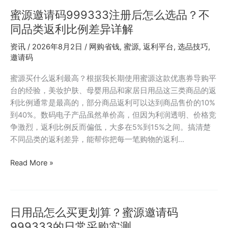
场
妈
景
蜜源邀请码999333注册后怎么选品？不
自
实
动
同品类返利比例差异详解
测
发
资讯
/
2026年8月2日
/
网购省钱
,
蜜源
,
返利平台
,
选品技巧
,
单
邀请码
实
测：
蜜源买什么返利最高？根据我长期使用蜜源这款优惠券导购平
云
台的经验，美妆护肤、母婴用品和家居日用品这三类商品的返
发
利比例通常是最高的，部分商品返利可以达到商品售价的10%
单
到40%。数码电子产品虽然单价高，但因为利润透明、价格竞
和
争激烈，返利比例反而偏低，大多在5%到15%之间。搞清楚
邀
不同品类的返利差异，能帮你把每一笔购物的返利…
请
码
蜜
Read More »
7625568
源
搭
邀
配
请
效
日用品怎么买更划算？蜜源邀请码
码
果
999333
999333的日常采购实测