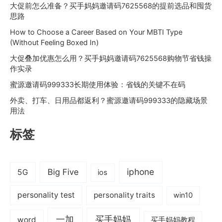
大促前怎么准备？买手妈妈邀请码7625568的提前选品和囤货
消
思路
费
省
How to Choose a Career Based on Your MBTI Type
(Without Feeling Boxed In)
钱
攻
大促叠加优惠怎么用？买手妈妈邀请码7625568购物节省钱操
略
作实录
蜜源邀请码999333长期使用体验：省钱的关键不在码
外卖、打车、日用品都返利？蜜源邀请码999333的隐藏场景
用法
标签
iphone
Big Five
5G
ios
personality test
personality traits
win10
一加
买手妈妈
word
买手妈妈教程