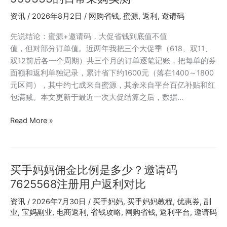
注
资讯
/
2026年8月2日
/
网购省钱
,
蜜源
,
返利
,
邀请码
册
后
先说结论：蜜源+邀请码，大促省钱到底值不值
怎
值，但对部分订单值。近两年我把三个大促季（618、双11、
么
双12前后各一个周期）共三个月的订单逐笔记账，把每单的券
选
面额和返利单独记录，累计省下约1600元（落在1400～1800
品？
元区间），其中约七成来自蜜源，其余来自平台百亿补贴和红
不
包满减。本文更新于最近一次大促结算之后，数据…
同
品
日
Read More »
类
用
返
品
利
怎
比
买手妈妈佣金比例是多少？邀请码
么
例
买
7625568注册用户返利对比
差
更
资讯
/
2026年7月30日
/
买手妈妈
,
买手妈妈教程
,
优惠券
,
副
异
划
业
,
宝妈副业
,
电商返利
,
省钱攻略
,
网购省钱
,
返利平台
,
邀请码
详
算？
解