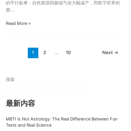
码
的平行叙事：自然蜜源因极端气候大幅减产，而数字世界的
7625568
蜜…
用
户
点
Read More »
从
外
0
卖
到
也
1
能
1
2
…
10
Next
→
的
返
操
利？
作
蜜
步
源
搜索
骤
邀
请
码
最新内容
999333
的
MBTI Is Not Astrology: The Real Difference Between Fun
生
Tests and Real Science
活