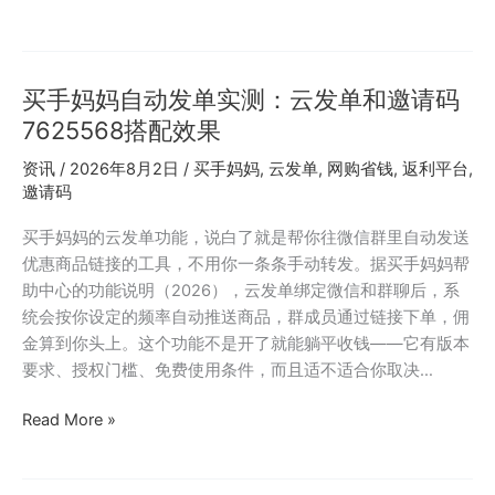
一
外
个
卖
月
前
后
买手妈妈自动发单实测：云发单和邀请码
先
的
用
7625568搭配效果
真
蜜
资讯
/
2026年8月2日
/
买手妈妈
,
云发单
,
网购省钱
,
返利平台
,
实
源？
邀请码
感
邀
受
请
买手妈妈的云发单功能，说白了就是帮你往微信群里自动发送
码
优惠商品链接的工具，不用你一条条手动转发。据买手妈妈帮
999333
助中心的功能说明（2026），云发单绑定微信和群聊后，系
覆
统会按你设定的频率自动推送商品，群成员通过链接下单，佣
盖
金算到你头上。这个功能不是开了就能躺平收钱——它有版本
的
要求、授权门槛、免费使用条件，而且适不适合你取决…
外
卖
买
Read More »
返
手
利
妈