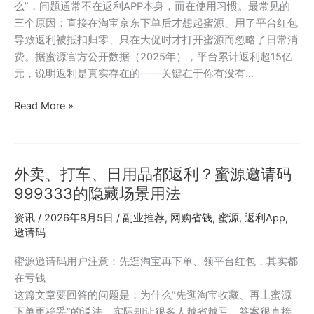
么”，问题通常不在返利APP本身，而在使用习惯。最常见的
三个原因：直接在淘宝京东下单后才想起蜜源、用了平台红包
导致返利被抵扣归零、只在大促时才打开蜜源而忽略了日常消
费。据蜜源官方公开数据（2025年），平台累计返利超15亿
元，说明返利是真实存在的——关键在于你有没有…
蜜
Read More »
源
邀
请
外卖、打车、日用品都返利？蜜源邀请码
码
999333
999333的隐藏场景用法
长
资讯
/
2026年8月5日
/
副业推荐
,
网购省钱
,
蜜源
,
返利App
,
期
邀请码
使
用
蜜源邀请码用户注意：先逛淘宝再下单、领平台红包，其实都
体
在亏钱
验：
这篇文章要回答的问题是：为什么”先逛淘宝收藏、再上蜜源
省
下单更稳妥”的说法，实际却让很多人越省越亏。答案很直接