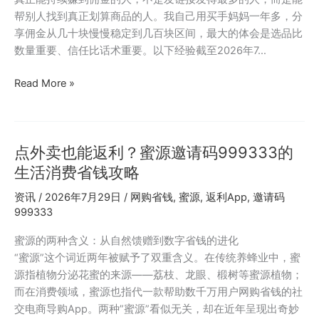
请
帮别人找到真正划算商品的人。我自己用买手妈妈一年多，分
码
享佣金从几十块慢慢稳定到几百块区间，最大的体会是选品比
7625568
数量重要、信任比话术重要。以下经验截至2026年7…
注
册
买
Read More »
用
手
户
妈
返
妈
利
点外卖也能返利？蜜源邀请码999333的
分
对
享
生活消费省钱攻略
比
赚
资讯
/
2026年7月29日
/
网购省钱
,
蜜源
,
返利App
,
邀请码
钱
999333
新
手
蜜源的两种含义：从自然馈赠到数字省钱的进化
教
“蜜源”这个词近两年被赋予了双重含义。在传统养蜂业中，蜜
程：
源指植物分泌花蜜的来源——荔枝、龙眼、椴树等蜜源植物；
邀
而在消费领域，蜜源也指代一款帮助数千万用户网购省钱的社
请
交电商导购App。两种”蜜源”看似无关，却在近年呈现出奇妙