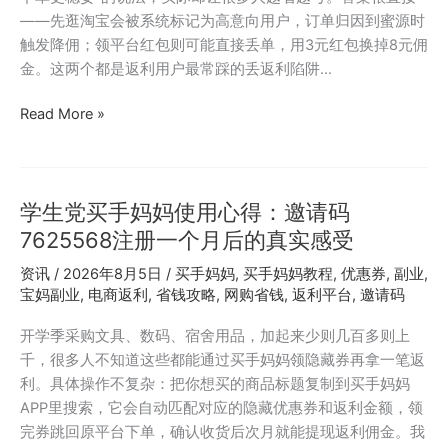
钱
——先逛淘宝会被系统标记为高意向用户，订单归因到蜜源时
的
触发降佣；领平台红包则可能直接丢单，用3元红包换掉8元佣
关
金。这两个都是返利用户最常踩的丢返利陷阱…
键
不
外
Read More »
在
卖、
码
打
车、
学生党买手妈妈使用心得：邀请码
日
用
7625568注册一个月后的真实感受
品
资讯
/
2026年8月5日
/
买手妈妈
,
买手妈妈教程
,
优惠券
,
副业
,
都
宝妈副业
,
电商返利
,
省钱攻略
,
网购省钱
,
返利平台
,
邀请码
返
利？
开学季采购文具、数码、宿舍用品，加起来少则几百多则上
蜜
千，很多人不知道这些都能通过买手妈妈领隐藏券再拿一笔返
源
利。具体操作不复杂：把你想买的商品标题复制到买手妈妈
邀
APP里搜索，它会自动匹配对应的隐藏优惠券和返利金额，领
请
完券跳回原平台下单，确认收货后次月就能提现返利佣金。我