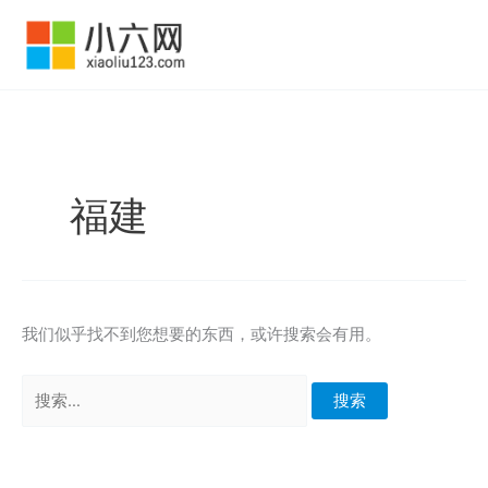
跳
至
内
容
福建
我们似乎找不到您想要的东西，或许搜索会有用。
搜
索：