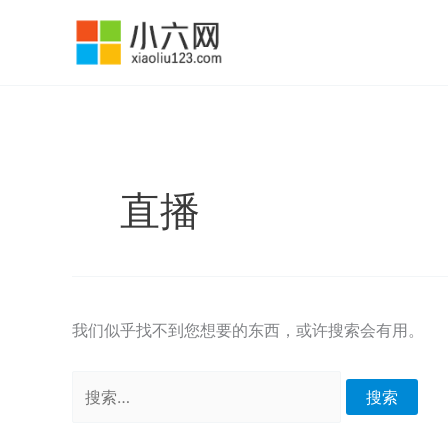
跳
至
内
容
直播
我们似乎找不到您想要的东西，或许搜索会有用。
搜
索：