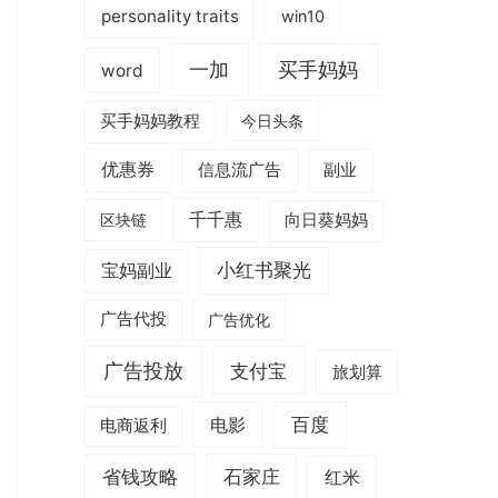
personality traits
win10
一加
买手妈妈
word
买手妈妈教程
今日头条
优惠券
信息流广告
副业
千千惠
区块链
向日葵妈妈
小红书聚光
宝妈副业
广告代投
广告优化
广告投放
支付宝
旅划算
电影
百度
电商返利
省钱攻略
石家庄
红米