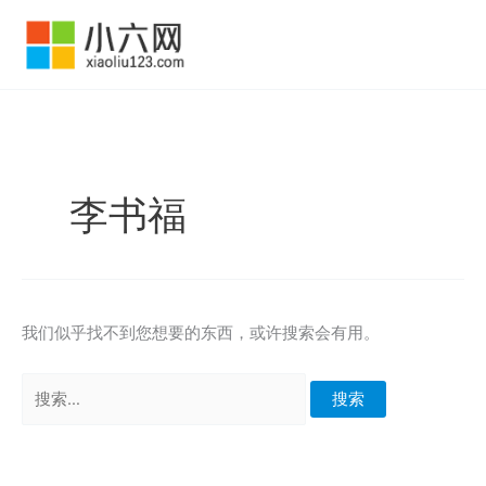
跳
至
内
容
李书福
我们似乎找不到您想要的东西，或许搜索会有用。
搜
索：