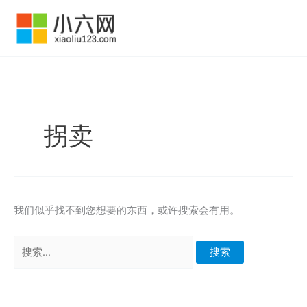
跳
至
内
容
拐卖
我们似乎找不到您想要的东西，或许搜索会有用。
搜
索：