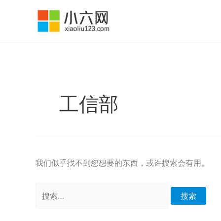
跳
至
内
容
工信部
我们似乎找不到您想要的东西，或许搜索会有用。
搜
索：