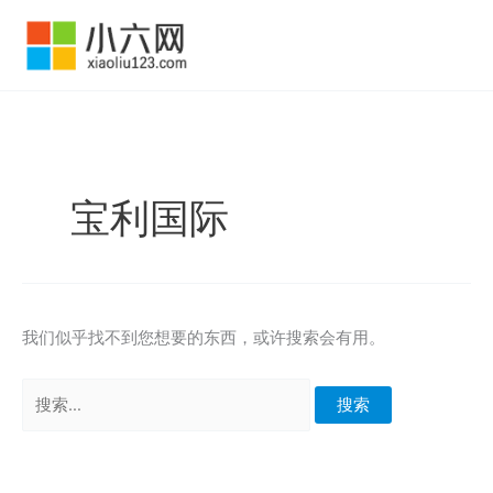
跳
至
内
容
宝利国际
我们似乎找不到您想要的东西，或许搜索会有用。
搜
索：