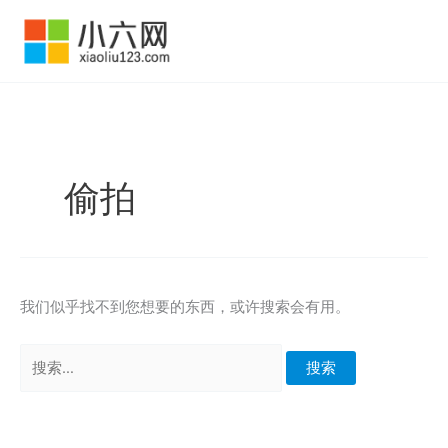
跳
至
内
容
偷拍
我们似乎找不到您想要的东西，或许搜索会有用。
搜
索：