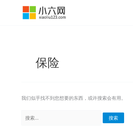
跳
至
内
容
保险
我们似乎找不到您想要的东西，或许搜索会有用。
搜
索：