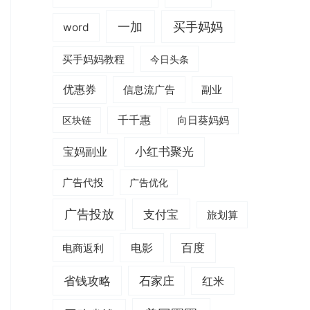
一加
买手妈妈
word
买手妈妈教程
今日头条
优惠券
信息流广告
副业
千千惠
区块链
向日葵妈妈
小红书聚光
宝妈副业
广告代投
广告优化
广告投放
支付宝
旅划算
电影
百度
电商返利
省钱攻略
石家庄
红米