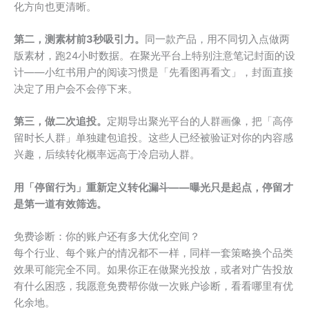
化方向也更清晰。
第二，测素材前3秒吸引力。
同一款产品，用不同切入点做两
版素材，跑24小时数据。在聚光平台上特别注意笔记封面的设
计——小红书用户的阅读习惯是「先看图再看文」，封面直接
决定了用户会不会停下来。
第三，做二次追投。
定期导出聚光平台的人群画像，把「高停
留时长人群」单独建包追投。这些人已经被验证对你的内容感
兴趣，后续转化概率远高于冷启动人群。
用「停留行为」重新定义转化漏斗——曝光只是起点，停留才
是第一道有效筛选。
免费诊断：你的账户还有多大优化空间？
每个行业、每个账户的情况都不一样，同样一套策略换个品类
效果可能完全不同。如果你正在做聚光投放，或者对广告投放
有什么困惑，我愿意免费帮你做一次账户诊断，看看哪里有优
化余地。