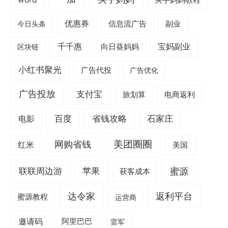
买手妈妈教程
优惠券
信息流广告
副业
今日头条
千千惠
宝妈副业
区块链
向日葵妈妈
小红书聚光
广告代投
广告优化
广告投放
支付宝
旅划算
电商返利
电影
百度
省钱攻略
石家庄
美团圈圈
网购省钱
红米
美国
蜜源
联联周边游
苹果
获客成本
达令家
返利平台
蜜源教程
运营商
邀请码
阿里巴巴
雷军