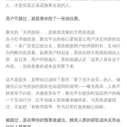
人，才是你真正该花预算去追的人。
用户不跳过，就是替你投了一张信任票。
聚光的「关闭按钮」，是精准流量的天然筛选器
在小红书做投放，聚光平台的核心逻辑是让用户决定内容的去
留。一条广告笔记发出去，系统根据用户的停留时长、互动行
为判断内容质量。如果用户秒划走，系统自然不再推给相似人
群。反过来，用户停留越久，系统就越认定「这类人喜欢这个
内容」，后续拿量的成本反而降下来。
这不是损失，是帮你过滤掉了那些「看了也不会买」的人。做
微信公众号投放的朋友也知道同样道理——曝光再高，人群不
精准等于白投。关键差异在于，聚光平台能实时追踪用户的每
一个互动行为，比手动做人群画像准确得多。与其焦虑被跳
过，不如把「有效停留率」作为日常盯盘的核心指标。
被跳过，是在帮你的预算做减法。精准人群的获取成本反而会