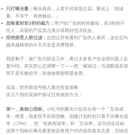
只盯曝光量：
曝光再高，人群不对就是白花。聚光上「阅读
量」不等于「有效触达」。
忽略素材前3秒的磁力：
用户给广告的时间极短，前3秒抓不
住人，后面的产品卖点展示得再好也没机会。
拒绝接受人群过滤：
总想让所有看到广告的人都买，这在定向
越来越精准的今天完全是浪费预算。
我是豹子，做广告代投这几年，看过太多客户在这些问题上反
复纠结。其实把心态调整一下——把「被跳过」当成数据反馈
而不是失败信号，投放效果能明显改善。
实战：把停留信号植入聚光投放策略
说几个我在实操中验证过有效的方法：
第一，换核心指标。
小红书的聚光计划后台有一个「互动成
本」维度，很多投手容易忽略。创建计划时别只看千次曝光成
本（CPM），把「有效阅读率」和「互动率」设为优化目标。
这两个指标比曝光量更能反映用户对内容的真实态度，后续优