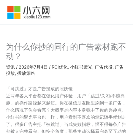
跳
至
内
容
为什么你抄的同行的广告素材跑不
动？
资讯
/
2026年7月4日
/
ROI优化
,
小红书聚光
,
广告代投
,
广告
投放
,
投放策略
「可跳过」才是广告投放的照妖镜
近两年各大平台都在强化用户体验，用户「跳过/关闭/不感兴
趣」的操作路径越来越短。你在微信朋友圈里刷到一条广告，
什么情况下你会看完？大概率是内容本身戳中了你的兴趣点。
小红书的聚光平台也一样，用户看到不喜欢的笔记随手就划走
了。很多广告主把「被跳过」当成失败指标，恨不得每条广告
都被人完整看完。但换个角度：那些主动选择看完甚至互动的