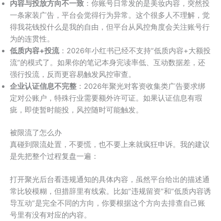
内容与投放方向不一致
：你账号日常发的是美妆内容，突然投
一条家装广告，平台会觉得行为异常。这个很多人不理解，觉
得我花钱投什么是我的自由，但平台从风控角度会关注账号行
为的连贯性。
低质内容+投流
：2026年小红书已经不支持”低质内容+大额投
流”的模式了。如果你的笔记本身完读率低、互动数据差，还
强行投流，反而更容易触发风控审查。
企业认证信息不完整
：2026年聚光对客资收集类广告要求绑
定对公账户，特殊行业需要额外许可证。如果认证信息有瑕
疵，即使暂时能投，风控随时可能触发。
被限流了怎么办
真碰到限流处置，不要慌，也不要上来就疯狂申诉。我的建议
是先把整个过程复盘一遍：
打开聚光后台看违规通知的具体内容，虽然平台给出的描述通
常比较模糊，但措辞里有线索。比如”违规留资”和”低质内容诱
导互动”是完全不同的方向，你要根据这个方向去排查自己账
号里有没有对应的内容。