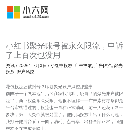
跳
至
内
容
小红书聚光账号被永久限流，申诉
了上百次也没用
资讯
/
2026年7月3日
/
小红书投放
,
广告投放
,
广告限流
,
聚光
投放
,
账户风控
花钱投流还被封号？聊聊聚光账户风控那些事
前阵子一个做本地生活的商家找到我，说自己的聚光账户被限
流了，商业权益永久受限。他很不理解——广告素材每条都是
平台审核通过的，投流也一直在正常消耗，前一天还花了两千
多块，第二天突然就被处置了。他问我投放上出了什么问题，
我打开他后台看了一圈，消耗、点击率、出价全部正常，问题
根本不在投放策略上。