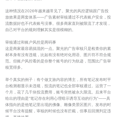
这种情况在2026年越来越常见了。聚光的风控逻辑跟广告投
放效果是两套体系——广告素材审核通过不代表账户安全，投
流数据好也不代表账号没事。很多商家直到被限流了才发现，
自己对平台的规则理解其实是很模糊的。
审核通过和账户风控是两码事
这是商家最容易搞混的一点。聚光的广告审核只是检查你的素
材本身有没有违规，比如有没有绝对化用语、图片符不符合规
范。但账户风控看的是你整个账号的行为轨迹，范围比广告审
核宽得多。
举个真实的例子：有个做文旅内容的博主，所有笔记发布时平
台检测都显示未违规，投流的笔记也全部审核通过。运营了一
个月，花了几千块投流费用，账号突然被永久限流。后来平台
给出的理由是”笔记存在利用心理暗示诱导互动的行为”——具
体指向的是他笔记里出现的佛像、雕像类景区图片。发布的时
候平台没有提醒，审核的时候也没有拦截，但事后回溯判定违