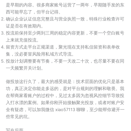
是早期的内容。很多商家账号运营了一两年，早期随手发的东
西可能早忘了，但平台记得。
确认企业认证信息完整且与营业执照一致，特殊行业检查许可
证是否在有效期内。
投流前保持至少两到三周的稳定内容更新，不要一个空白账号
上来就充值投流。
留资方式走平台正规渠道，聚光现在支持私信留资和表单收
集，没必要冒风险用私域方式导流。
投放计划调整要有节奏，不要一天改二十次，也尽量不要在同
一天频繁开关计划。
做投放这行久了，最大的感受就是：技术层面的优化只是基本
功，真正决定你能走多远的，是对平台规则的理解和敬畏。我
在帮商家看账户的过程中，见过太多因为忽视风控细节导致投
入打水漂的案例。如果你刚开始接触聚光投放，或者对账户安
全有疑虑，可以加我微信 xiao57113 聊聊，至少能帮你避开一
些常见的坑。
写在后面