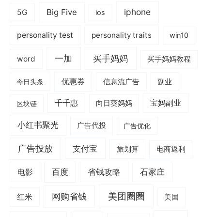
iphone
Big Five
5G
ios
personality test
personality traits
win10
一加
买手妈妈
word
买手妈妈教程
优惠券
信息流广告
副业
今日头条
千千惠
宝妈副业
区块链
向日葵妈妈
小红书聚光
广告代投
广告优化
广告投放
支付宝
旅划算
电商返利
电影
百度
省钱攻略
石家庄
美团圈圈
网购省钱
红米
美国