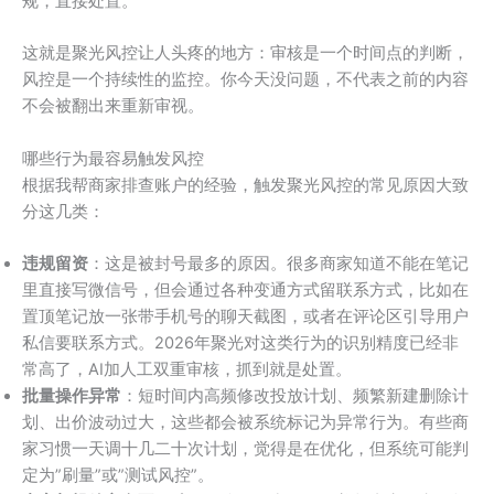
规，直接处置。
这就是聚光风控让人头疼的地方：审核是一个时间点的判断，
风控是一个持续性的监控。你今天没问题，不代表之前的内容
不会被翻出来重新审视。
哪些行为最容易触发风控
根据我帮商家排查账户的经验，触发聚光风控的常见原因大致
分这几类：
违规留资
：这是被封号最多的原因。很多商家知道不能在笔记
里直接写微信号，但会通过各种变通方式留联系方式，比如在
置顶笔记放一张带手机号的聊天截图，或者在评论区引导用户
私信要联系方式。2026年聚光对这类行为的识别精度已经非
常高了，AI加人工双重审核，抓到就是处置。
批量操作异常
：短时间内高频修改投放计划、频繁新建删除计
划、出价波动过大，这些都会被系统标记为异常行为。有些商
家习惯一天调十几二十次计划，觉得是在优化，但系统可能判
定为”刷量”或”测试风控”。