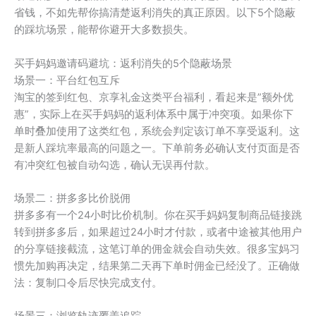
省钱，不如先帮你搞清楚返利消失的真正原因。以下5个隐蔽
的踩坑场景，能帮你避开大多数损失。
买手妈妈邀请码避坑：返利消失的5个隐蔽场景
场景一：平台红包互斥
淘宝的签到红包、京享礼金这类平台福利，看起来是”额外优
惠”，实际上在买手妈妈的返利体系中属于冲突项。如果你下
单时叠加使用了这类红包，系统会判定该订单不享受返利。这
是新人踩坑率最高的问题之一。下单前务必确认支付页面是否
有冲突红包被自动勾选，确认无误再付款。
场景二：拼多多比价脱佣
拼多多有一个24小时比价机制。你在买手妈妈复制商品链接跳
转到拼多多后，如果超过24小时才付款，或者中途被其他用户
的分享链接截流，这笔订单的佣金就会自动失效。很多宝妈习
惯先加购再决定，结果第二天再下单时佣金已经没了。正确做
法：复制口令后尽快完成支付。