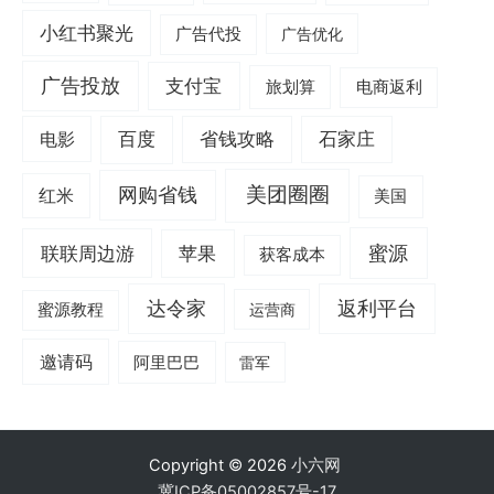
小红书聚光
广告代投
广告优化
广告投放
支付宝
旅划算
电商返利
电影
百度
省钱攻略
石家庄
美团圈圈
网购省钱
红米
美国
蜜源
联联周边游
苹果
获客成本
达令家
返利平台
蜜源教程
运营商
邀请码
阿里巴巴
雷军
Copyright © 2026
小六网
冀ICP备05002857号-17