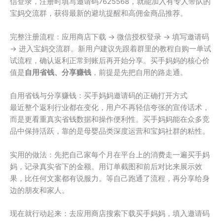
信登录，注册时填写邀请码7625568，就能加入有专人带队的
宝妈交流群，获得最新的避坑提醒和高佣金商品推荐。
完整注册流程：应用商店下载 → 微信授权登录 → 填写邀请码
→ 进入宝妈交流群。新用户建议先跟着群里的教程自购一单试
试流程，确认返利正常到账后再开始分享。买手妈妈的核心价
值是
自用省钱、分享赚钱
，前提是先把自用的路走通。
自用省钱与分享赚钱：买手妈妈邀请码的正确打开方式
最近整个返利行业都在变化，用户不再轻信夸张的宣传话术，
而是更看重真实省钱数据和操作便利性。买手妈妈能在众多竞
品中保持活跃，靠的是母婴品类深度运营和宝妈社群的粘性。
实用的做法：先把自己家每个月在平台上的消费走一遍买手妈
妈，记录真实省下的金额。用订单截图和前后对比来展示效
果，比任何文案都有说服力。等自己跑通了流程，再分享给身
边的朋友和家人。
现在就行动起来：去应用商店搜索下载买手妈妈，填入邀请码