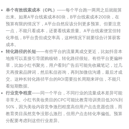
单个有效线索成本（CPL）
——每个平台跑一两周之后就能算
出来。如果A平台线索成本80块，B平台线索成本200块，在
预算有限的情况下，A平台自然应该分到更多预算。但要注意
一点，不能只看成本，还要看线索质量。A平台线索便宜但转
化率低，B平台贵但成交率高，这种情况下就要综合计算获客
成本。
转化路径的长短
——有些平台的流量离成交更近，比如抖音本
地推可以直接引导团购核销，转化路径很短。有些平台更偏种
草，比如小红书聚光，用户看到广告后可能先收藏笔记，过几
天再搜索品牌词，然后私信咨询，再到加微信沟通，最后才成
交。这种长转化路径平台的ROI需要拉长周期来评估，不能只
看短期数据。
行业竞争程度
——同一个平台，不同行业的流量成本差异可能
非常大。小红书美妆类目的CPC可能比教育培训类目低30%到
50%，因为美妆内容竞争激烈程度高但用户点击意愿也强，而
教育类目虽然竞争没那么激烈，但用户点击转化率偏低。预算
分配要考虑到这些行业差异。