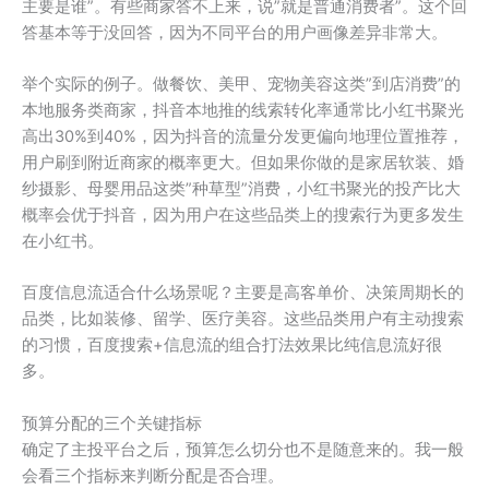
主要是谁”。有些商家答不上来，说”就是普通消费者”。这个回
答基本等于没回答，因为不同平台的用户画像差异非常大。
举个实际的例子。做餐饮、美甲、宠物美容这类”到店消费”的
本地服务类商家，抖音本地推的线索转化率通常比小红书聚光
高出30%到40%，因为抖音的流量分发更偏向地理位置推荐，
用户刷到附近商家的概率更大。但如果你做的是家居软装、婚
纱摄影、母婴用品这类”种草型”消费，小红书聚光的投产比大
概率会优于抖音，因为用户在这些品类上的搜索行为更多发生
在小红书。
百度信息流适合什么场景呢？主要是高客单价、决策周期长的
品类，比如装修、留学、医疗美容。这些品类用户有主动搜索
的习惯，百度搜索+信息流的组合打法效果比纯信息流好很
多。
预算分配的三个关键指标
确定了主投平台之后，预算怎么切分也不是随意来的。我一般
会看三个指标来判断分配是否合理。