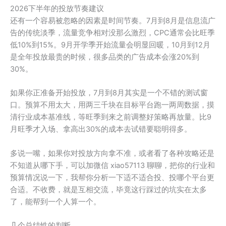
2026下半年的投放节奏建议
还有一个容易被忽略的因素是时间节奏。7月到8月是信息流广
告的传统淡季，流量竞争相对没那么激烈，CPC通常会比旺季
低10%到15%。9月开学季开始流量会明显回暖，10月到12月
是全年投放最贵的时候，很多品类的广告成本会涨20%到
30%。
如果你正准备开始投放，7月到8月其实是一个不错的测试窗
口。预算不用太大，用两三千块在目标平台跑一两周数据，摸
清行业成本基准线，等旺季到来之前调整好策略再放量。比9
月旺季才入场、拿高出30%的成本去试错要聪明得多。
多说一嘴，如果你对投放方向拿不准，或者看了各种攻略还是
不知道从哪下手，可以加微信 xiao57113 聊聊，把你的行业和
预算情况说一下，我帮你分析一下适不适合投、投哪个平台更
合适。不收费，就是互相交流，毕竟这行踩过的坑实在太多
了，能帮到一个人算一个。
几个总结性的判断