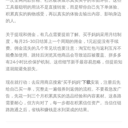
一次全网同款价格、社区板块展示真实买手的带图评价。这些
工具最聪明的用法不是直接转发，而是帮你自己先下单体验、
积累真实的购物感受，再以真实的体验去输出内容、影响身边
的人。
关于提现和佣金，有几点需要提前了解。买手妈妈采用月结制
度，每月25-30日结算上一个周期的佣金，1元起提没有手续
费。佣金流失的几个常见坑也要注意：淘宝红包与返利互斥不
能叠加使用、跳转后浏览其他商品会导致追踪被覆盖、拼多多
有24小时比价保护机制。这些细节新手最容易忽略，但提前知
道就能避免损失。
现在就行动：去应用商店搜索”买手妈妈”
下载
安装，注册后先
给自己买一单，完整走一遍领券到返佣的流程。不要着急发广
告，先花一到三个月积累真实的选品经验和内容素材。这条路
需要耐心，但方向对了，每一步都在积累信任资产。当信任链
路跑通之后，省钱和赚钱是水到渠成的结果。