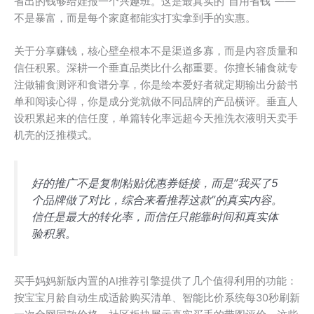
省出的钱够给娃报一个兴趣班。这是最真实的”自用省钱”——
不是暴富，而是每个家庭都能实打实拿到手的实惠。
关于分享赚钱，核心壁垒根本不是渠道多寡，而是内容质量和
信任积累。深耕一个垂直品类比什么都重要。你擅长辅食就专
注做辅食测评和食谱分享，你是绘本爱好者就定期输出分龄书
单和阅读心得，你是成分党就做不同品牌的产品横评。垂直人
设积累起来的信任度，单篇转化率远超今天推洗衣液明天卖手
机壳的泛推模式。
好的推广不是复制粘贴优惠券链接，而是”我买了5
个品牌做了对比，综合来看推荐这款”的真实内容。
信任是最大的转化率，而信任只能靠时间和真实体
验积累。
买手妈妈新版内置的AI推荐引擎提供了几个值得利用的功能：
按宝宝月龄自动生成适龄购买清单、智能比价系统每30秒刷新