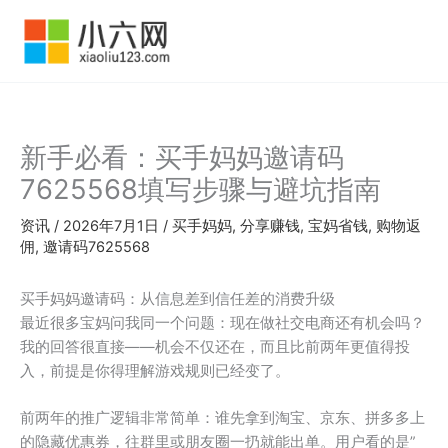
跳
至
内
容
新手必看：买手妈妈邀请码
7625568填写步骤与避坑指南
资讯
/
2026年7月1日
/
买手妈妈
,
分享赚钱
,
宝妈省钱
,
购物返
佣
,
邀请码7625568
买手妈妈邀请码：从信息差到信任差的消费升级
最近很多宝妈问我同一个问题：现在做社交电商还有机会吗？
我的回答很直接——机会不仅还在，而且比前两年更值得投
入，前提是你得理解游戏规则已经变了。
前两年的推广逻辑非常简单：谁先拿到淘宝、京东、拼多多上
的隐藏优惠券，往群里或朋友圈一扔就能出单。用户看的是”