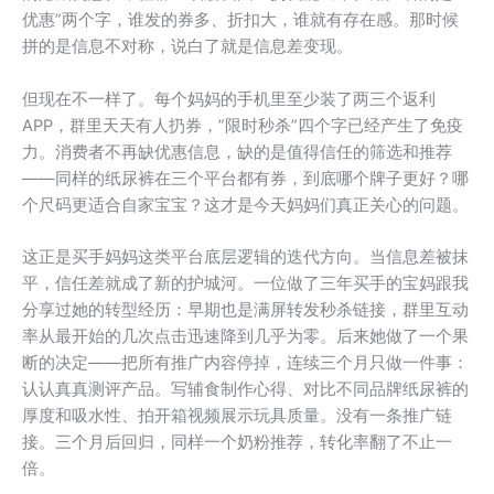
优惠”两个字，谁发的券多、折扣大，谁就有存在感。那时候
拼的是信息不对称，说白了就是信息差变现。
但现在不一样了。每个妈妈的手机里至少装了两三个返利
APP，群里天天有人扔券，”限时秒杀”四个字已经产生了免疫
力。消费者不再缺优惠信息，缺的是值得信任的筛选和推荐
——同样的纸尿裤在三个平台都有券，到底哪个牌子更好？哪
个尺码更适合自家宝宝？这才是今天妈妈们真正关心的问题。
这正是买手妈妈这类平台底层逻辑的迭代方向。当信息差被抹
平，信任差就成了新的护城河。一位做了三年买手的宝妈跟我
分享过她的转型经历：早期也是满屏转发秒杀链接，群里互动
率从最开始的几次点击迅速降到几乎为零。后来她做了一个果
断的决定——把所有推广内容停掉，连续三个月只做一件事：
认认真真测评产品。写辅食制作心得、对比不同品牌纸尿裤的
厚度和吸水性、拍开箱视频展示玩具质量。没有一条推广链
接。三个月后回归，同样一个奶粉推荐，转化率翻了不止一
倍。