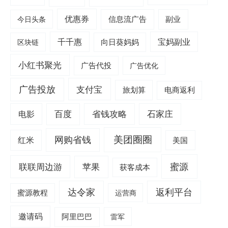
优惠券
信息流广告
副业
今日头条
千千惠
宝妈副业
区块链
向日葵妈妈
小红书聚光
广告代投
广告优化
广告投放
支付宝
旅划算
电商返利
电影
百度
省钱攻略
石家庄
美团圈圈
网购省钱
红米
美国
蜜源
联联周边游
苹果
获客成本
达令家
返利平台
蜜源教程
运营商
邀请码
阿里巴巴
雷军