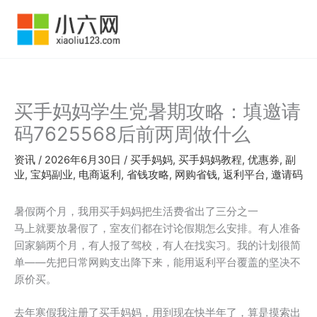
跳
至
内
容
买手妈妈学生党暑期攻略：填邀请
码7625568后前两周做什么
资讯
/
2026年6月30日
/
买手妈妈
,
买手妈妈教程
,
优惠券
,
副
业
,
宝妈副业
,
电商返利
,
省钱攻略
,
网购省钱
,
返利平台
,
邀请码
暑假两个月，我用买手妈妈把生活费省出了三分之一
马上就要放暑假了，室友们都在讨论假期怎么安排。有人准备
回家躺两个月，有人报了驾校，有人在找实习。我的计划很简
单——先把日常网购支出降下来，能用返利平台覆盖的坚决不
原价买。
去年寒假我注册了买手妈妈，用到现在快半年了，算是摸索出