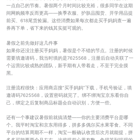
一点自己的节奏。暑假两个月时间比较充裕，很多同学在这期
间网购频率反而更高——换季衣服、护肤品囤货、开学用品提
前买、618尾货捡漏。这些消费如果每次都走买手妈妈查一遍
券再下单，省下来的钱其实挺可观的。
暑假之前先做好这几件事
如果你还没注册买手妈妈，暑假是个不错的节点。注册的时候
需要填邀请码，我当时填的是7625568，注册后自动关联了一
个运营比较成熟的团队，新手期有人带着走，不至于完全摸
黑。
注册流程很快：应用商店搜”买手妈妈”下载，手机号验证，填
邀请码7625568，设置密码就完了。绑不绑淘宝京东看你自
己，绑定之后复制商品标题会自动识别，方便一些。
还有一个事建议暑假前就搞清楚——你的主要消费平台是哪
个。我平时淘宝和京东用得多，拼多多偶尔买水果零食。不同
平台的结算周期不一样，淘宝一般确认收货后次月就能提，拼