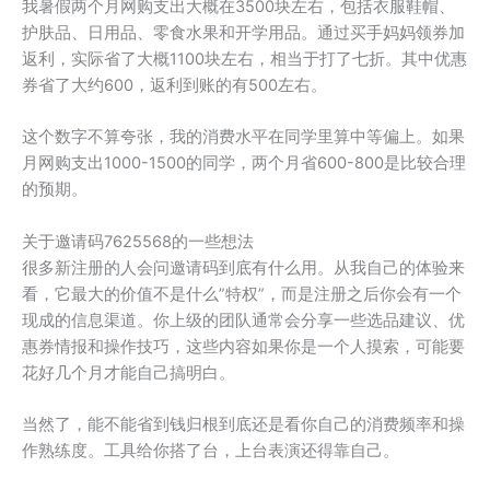
我暑假两个月网购支出大概在3500块左右，包括衣服鞋帽、
护肤品、日用品、零食水果和开学用品。通过买手妈妈领券加
返利，实际省了大概1100块左右，相当于打了七折。其中优惠
券省了大约600，返利到账的有500左右。
这个数字不算夸张，我的消费水平在同学里算中等偏上。如果
月网购支出1000-1500的同学，两个月省600-800是比较合理
的预期。
关于邀请码7625568的一些想法
很多新注册的人会问邀请码到底有什么用。从我自己的体验来
看，它最大的价值不是什么”特权”，而是注册之后你会有一个
现成的信息渠道。你上级的团队通常会分享一些选品建议、优
惠券情报和操作技巧，这些内容如果你是一个人摸索，可能要
花好几个月才能自己搞明白。
当然了，能不能省到钱归根到底还是看你自己的消费频率和操
作熟练度。工具给你搭了台，上台表演还得靠自己。