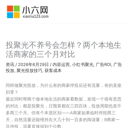
跳
至
内
容
投聚光不养号会怎样？两个本地生
活商家的三个月对比
资讯
/
2026年6月29日
/
内容运营
,
小红书聚光
,
广告ROI
,
广告
投放
,
聚光投放技巧
,
获客成本
同样做聚光投放，为什么有的商家停投后还有流量，有的直接
归零？
最近同时帮两个做本地生活的商家看数据，发现一个很有意思
的对比：都是投聚光，日预算都在三四百块，投放周期也差不
多两三个月。但有个本质区别——A商家如果临时停投两三
天，自然流量还能维持在大几十到一百多的阅读量；B商家一
旦停投，流量直接掉到个位数。