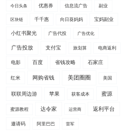
优惠券
信息流广告
副业
今日头条
千千惠
宝妈副业
区块链
向日葵妈妈
小红书聚光
广告代投
广告优化
广告投放
支付宝
旅划算
电商返利
电影
百度
省钱攻略
石家庄
美团圈圈
网购省钱
红米
美国
蜜源
联联周边游
苹果
获客成本
达令家
返利平台
蜜源教程
运营商
邀请码
阿里巴巴
雷军