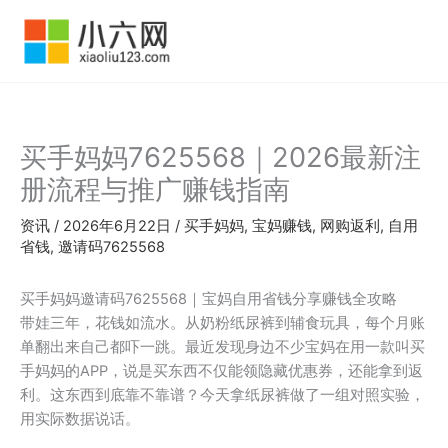
跳
至
内
容
买手妈妈7625568｜2026最新注
册流程与推广赚钱指南
资讯
/
2026年6月22日
/
买手妈妈
,
宝妈赚钱
,
网购返利
,
自用
省钱
,
邀请码7625568
买手妈妈邀请码7625568｜宝妈自用省钱分享赚钱全攻略
带娃三年，花钱如流水。从奶粉纸尿裤到辅食玩具，每个月账
单翻出来自己都吓一跳。最近发现身边不少宝妈在用一款叫买
手妈妈的APP，说是买东西不仅能领隐藏优惠券，还能拿到返
利。这东西到底靠不靠谱？今天拿纸尿裤做了一组对照实验，
用实际数据说话。