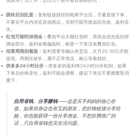
实际用了几个月，总结几个新手最容易踩的坑：
跳转后别乱逛：
复制链接跳转到电商平台后，尽量直接下单，
不要在平台内浏览其他商品，否则可能导致追踪失效、返利丢
失。
红包可能吃掉佣金：
叠加平台大额红包时，系统会优先抵扣掉
佣金部分。返利金额偏低时，检查一下有没有叠加红包。
结算周期别着急：
返利需要等确认收货后，次月25-30日才能
提现。周期比较长，属于正常情况，耐心等着就好。
拼多多24小时比价：
拼多多的返利有24小时比价机制，如果
下单后价格变化，返利可能会调整，建议下单后不要频繁取消
重下。
自用省钱、分享赚钱
——这是买手妈妈的核心价
值。如果你身边也有宝妈朋友，把好物链接分享给
她，你也能获得一份分享佣金。不想折腾推广的
话，只自用省钱也完全没问题。