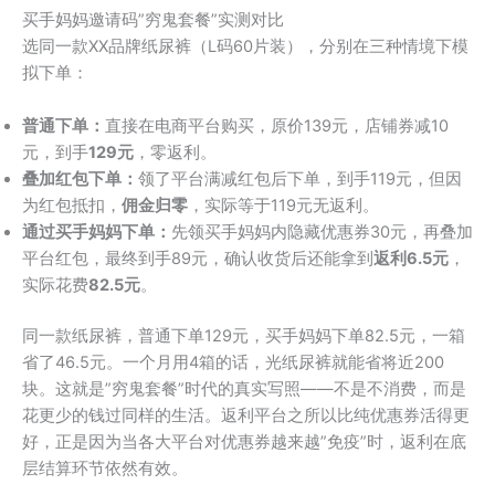
买手妈妈邀请码”穷鬼套餐”实测对比
选同一款XX品牌纸尿裤（L码60片装），分别在三种情境下模
拟下单：
普通下单：
直接在电商平台购买，原价139元，店铺券减10
元，到手
129元
，零返利。
叠加红包下单：
领了平台满减红包后下单，到手119元，但因
为红包抵扣，
佣金归零
，实际等于119元无返利。
通过买手妈妈下单：
先领买手妈妈内隐藏优惠券30元，再叠加
平台红包，最终到手89元，确认收货后还能拿到
返利6.5元
，
实际花费
82.5元
。
同一款纸尿裤，普通下单129元，买手妈妈下单82.5元，一箱
省了46.5元。一个月用4箱的话，光纸尿裤就能省将近200
块。这就是”穷鬼套餐”时代的真实写照——不是不消费，而是
花更少的钱过同样的生活。返利平台之所以比纯优惠券活得更
好，正是因为当各大平台对优惠券越来越”免疫”时，返利在底
层结算环节依然有效。