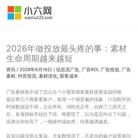
跳
至
内
容
2026年做投放最头疼的事：素材
生命周期越来越短
资讯
/
2026年6月16日
/
信息流广告
,
广告ROI
,
广告投放
,
广告
素材
,
抖音投流
,
素材优化
,
获客成本
广告素材跑不动了怎么办？小预算商家素材更新实战经验
最近帮几个商家看账户，发现一个很普遍的现象：计划刚开的
时候数据还不错，点击率有、消耗也正常，但跑了三四天之
后，各项指标开始往下掉。商家慌了，以为是定向出了问题，
或者出价给高了，一顿操作猛如虎，结果越调越差。
其实问题没那么复杂。大多数情况下，不是你的账户设置有问