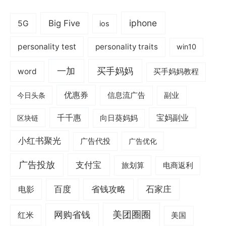
iphone
Big Five
5G
ios
personality test
personality traits
win10
一加
买手妈妈
word
买手妈妈教程
优惠券
信息流广告
副业
今日头条
千千惠
宝妈副业
区块链
向日葵妈妈
小红书聚光
广告代投
广告优化
广告投放
支付宝
旅划算
电商返利
电影
百度
省钱攻略
石家庄
美团圈圈
网购省钱
红米
美国