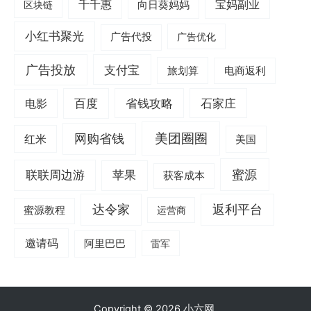
千千惠
宝妈副业
区块链
向日葵妈妈
小红书聚光
广告代投
广告优化
广告投放
支付宝
旅划算
电商返利
电影
百度
省钱攻略
石家庄
美团圈圈
网购省钱
红米
美国
蜜源
联联周边游
苹果
获客成本
达令家
返利平台
蜜源教程
运营商
邀请码
阿里巴巴
雷军
Copyright © 2026
小六网