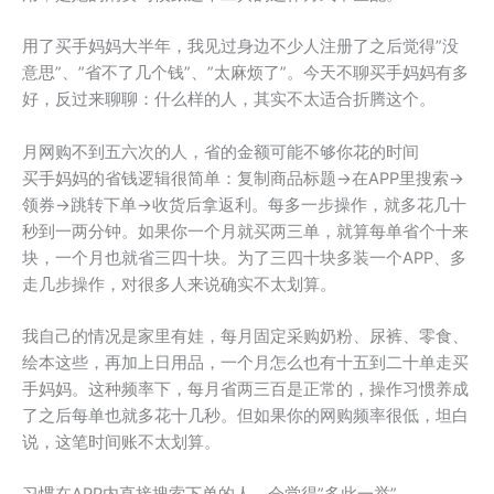
用了买手妈妈大半年，我见过身边不少人注册了之后觉得”没
意思”、”省不了几个钱”、”太麻烦了”。今天不聊买手妈妈有多
好，反过来聊聊：什么样的人，其实不太适合折腾这个。
月网购不到五六次的人，省的金额可能不够你花的时间
买手妈妈的省钱逻辑很简单：复制商品标题→在APP里搜索→
领券→跳转下单→收货后拿返利。每多一步操作，就多花几十
秒到一两分钟。如果你一个月就买两三单，就算每单省个十来
块，一个月也就省三四十块。为了三四十块多装一个APP、多
走几步操作，对很多人来说确实不太划算。
我自己的情况是家里有娃，每月固定采购奶粉、尿裤、零食、
绘本这些，再加上日用品，一个月怎么也有十五到二十单走买
手妈妈。这种频率下，每月省两三百是正常的，操作习惯养成
了之后每单也就多花十几秒。但如果你的网购频率很低，坦白
说，这笔时间账不太划算。