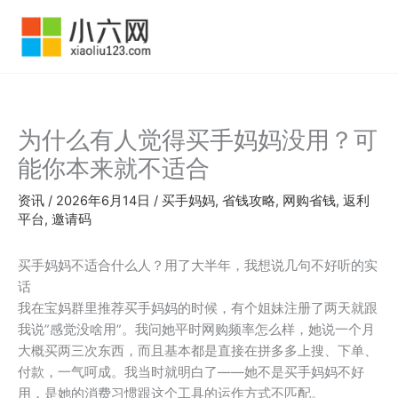
跳
至
内
容
为什么有人觉得买手妈妈没用？可
能你本来就不适合
资讯
/
2026年6月14日
/
买手妈妈
,
省钱攻略
,
网购省钱
,
返利
平台
,
邀请码
买手妈妈不适合什么人？用了大半年，我想说几句不好听的实
话
我在宝妈群里推荐买手妈妈的时候，有个姐妹注册了两天就跟
我说”感觉没啥用”。我问她平时网购频率怎么样，她说一个月
大概买两三次东西，而且基本都是直接在拼多多上搜、下单、
付款，一气呵成。我当时就明白了——她不是买手妈妈不好
用，是她的消费习惯跟这个工具的运作方式不匹配。