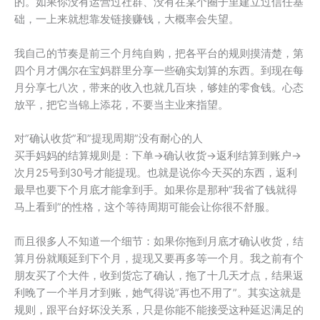
的。如果你没有运营过社群、没有在某个圈子里建立过信任基
础，一上来就想靠发链接赚钱，大概率会失望。
我自己的节奏是前三个月纯自购，把各平台的规则摸清楚，第
四个月才偶尔在宝妈群里分享一些确实划算的东西。到现在每
月分享七八次，带来的收入也就几百块，够娃的零食钱。心态
放平，把它当锦上添花，不要当主业来指望。
对”确认收货”和”提现周期”没有耐心的人
买手妈妈的结算规则是：下单→确认收货→返利结算到账户→
次月25号到30号才能提现。也就是说你今天买的东西，返利
最早也要下个月底才能拿到手。如果你是那种”我省了钱就得
马上看到”的性格，这个等待周期可能会让你很不舒服。
而且很多人不知道一个细节：如果你拖到月底才确认收货，结
算月份就顺延到下个月，提现又要再多等一个月。我之前有个
朋友买了个大件，收到货忘了确认，拖了十几天才点，结果返
利晚了一个半月才到账，她气得说”再也不用了”。其实这就是
规则，跟平台好坏没关系，只是你能不能接受这种延迟满足的