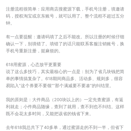
注册流程很简单：应用商店搜蜜源下载，手机号注册，填邀请
码，授权淘宝或京东账号，就可以用了。整个流程不超过五分
钟。
有一点要提醒：邀请码填了之后不能改。所以注册的时候仔细
确认一下，别填错了。填错了的话只能联系客服注销账号，换
手机号重新注册，挺麻烦的。
618用蜜源，心态放平更重要
说了这么多技巧，其实最核心的一点是：别为了省几块钱把简
单的事情搞复杂了。618期间商品多、活动多、规则多，很容
易陷入”这个券要不要领””那个满减要不要凑”的纠结里。
我的原则是：大件商品（200块以上的）一定先查蜜源，有返
利就走；小件商品随缘，查到了就用，查不到也不纠结。这样
既不会花太多时间，又能把该省的钱省下来。
去年618我总共下了40多单，通过蜜源走的不到一半，但省下