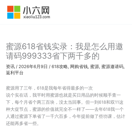
跳
至
内
容
蜜源618省钱实录：我是怎么用邀
请码999333省下两千多的
资讯
/
2026年6月9日
/
618攻略
,
网购省钱
,
蜜源
,
蜜源邀请码
,
返利平台
蜜源用了三年，618是我每年省得最多的一次
说个实在话，我平时用蜜源也就是买日用品的时候顺手查一
下，每个月省个两三百块，没太当回事。但一到618和双11这
种大促节点，蜜源的价值就完全不一样了——去年618我一个
人通过蜜源下单省了一千六百多，今年提前做了些功课，估计
还能再多省一些。