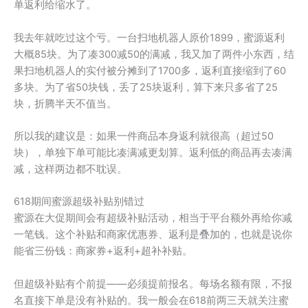
单返利给缩水了。
我去年就吃过这个亏。一台扫地机器人原价1899，蜜源返利
大概85块。为了凑300减50的满减，我又加了两件小东西，结
果扫地机器人的实付被分摊到了1700多，返利直接缩到了60
多块。为了省50块钱，丢了25块返利，算下来只多省了25
块，折腾半天不值当。
所以我的建议是：如果一件商品本身返利就很高（超过50
块），单独下单可能比凑满减更划算。返利低的商品再去凑满
减，这样两边都不耽误。
618期间蜜源超级补贴别错过
蜜源在大促期间会有超级补贴活动，相当于平台额外再给你减
一笔钱。这个补贴和商家优惠券、返利是叠加的，也就是说你
能省三份钱：商家券+返利+超补补贴。
但超级补贴有个前提——必须提前报名。每场名额有限，不报
名直接下单是没有补贴的。我一般会在618前两三天就关注蜜