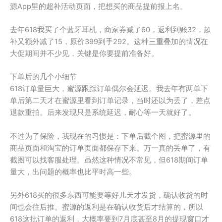
源App里的超补活动页面，把想买的商品提前报上名。
去年618我买了个蓝牙耳机，商家券减了60，返利到账32，超
补又额外减了15，原价399到手292。这种三重叠加的情况在
大促期间并不少见，关键是你要提前准备好。
下单后的几个小细节
618订单量巨大，蜜源跟踪订单偶尔会延迟。我去年有两单下
单后第二天才在蜜源里看到订单记录，当时还以为丢了，差点
退款重拍。后来发现只是系统延迟，耐心等一天就好了。
不过为了保险，我现在的习惯是：下单后截个图，把蜜源里的
商品页面和淘宝的订单页面都保存下来。万一真的丢单了，有
截图可以找客服处理。虽然这种情况不常见，但618期间订单
量大，出问题的概率也比平时高一些。
另外618买的很多东西可能要等好几天才发货，确认收货的时
间也会往后推。蜜源的返利是在确认收货后才结算的，所以
618这批订单的返利，大概率要到7月底甚至8月的提现窗口才