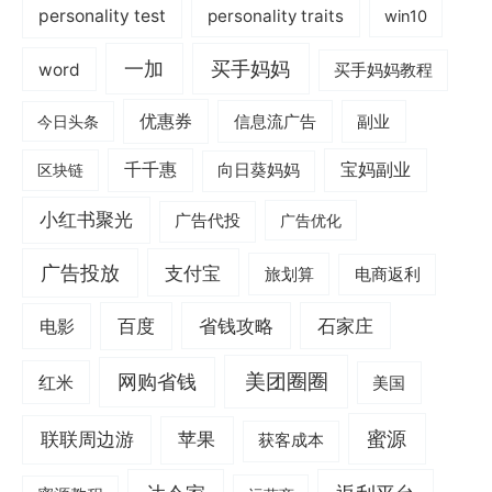
personality test
personality traits
win10
一加
买手妈妈
word
买手妈妈教程
优惠券
信息流广告
副业
今日头条
千千惠
宝妈副业
区块链
向日葵妈妈
小红书聚光
广告代投
广告优化
广告投放
支付宝
旅划算
电商返利
电影
百度
省钱攻略
石家庄
美团圈圈
网购省钱
红米
美国
蜜源
联联周边游
苹果
获客成本