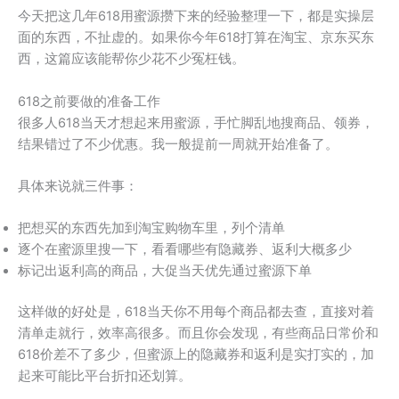
今天把这几年618用蜜源攒下来的经验整理一下，都是实操层
面的东西，不扯虚的。如果你今年618打算在淘宝、京东买东
西，这篇应该能帮你少花不少冤枉钱。
618之前要做的准备工作
很多人618当天才想起来用蜜源，手忙脚乱地搜商品、领券，
结果错过了不少优惠。我一般提前一周就开始准备了。
具体来说就三件事：
把想买的东西先加到淘宝购物车里，列个清单
逐个在蜜源里搜一下，看看哪些有隐藏券、返利大概多少
标记出返利高的商品，大促当天优先通过蜜源下单
这样做的好处是，618当天你不用每个商品都去查，直接对着
清单走就行，效率高很多。而且你会发现，有些商品日常价和
618价差不了多少，但蜜源上的隐藏券和返利是实打实的，加
起来可能比平台折扣还划算。