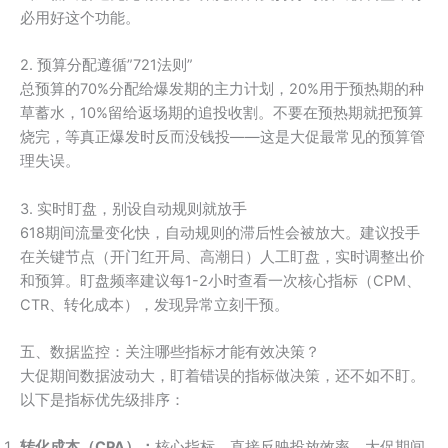
必用好这个功能。
2. 预算分配遵循”721法则”
总预算的70%分配给爆发期的主力计划，20%用于预热期的种
草蓄水，10%留给返场期的追投收割。不要在预热期就把预算
烧完，等真正爆发时反而没钱投——这是大促最常见的预算管
理失误。
3. 实时盯盘，别设自动规则就放手
618期间流量变化快，自动规则的滞后性会被放大。建议投手
在关键节点（开门红开局、高潮日）人工盯盘，实时调整出价
和预算。盯盘频率建议每1-2小时查看一次核心指标（CPM、
CTR、转化成本），发现异常立刻干预。
五、数据监控：关注哪些指标才能有效决策？
大促期间数据波动大，盯着错误的指标做决策，还不如不盯。
以下是指标优先级排序：
转化成本（CPA）：
核心指标，直接反映投放效率。大促期间