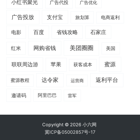
小红书聚光
广告代投
广告优化
广告投放
支付宝
旅划算
电商返利
电影
百度
省钱攻略
石家庄
美团圈圈
网购省钱
红米
美国
蜜源
联联周边游
苹果
获客成本
达令家
返利平台
蜜源教程
运营商
邀请码
阿里巴巴
雷军
Copyright © 2026
小六网
冀ICP备05002857号-17