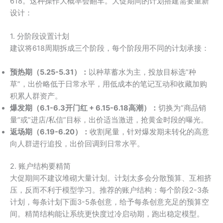
618。这种操作大概率会翻车。大促期间的计划搭建需要重新
设计：
1. 分阶段设置计划
建议将618周期拆成三个阶段，每个阶段用不同的计划承接：
预热期（5.25-5.31）：
以种草蓄水为主，投放目标选”种
草”，出价略低于日常水平，用低成本的笔记互动和收藏加购
积累人群资产。
爆发期（6.1-6.3开门红 + 6.15-6.18高潮）：
切换为”商品销
量”或”进店/私信”目标，出价适当激进，抢黄金时段的曝光。
返场期（6.19-6.20）：
收割尾量，针对爆发期未转化的高意
向人群进行追投，出价回调到日常水平。
2. 账户结构要精简
大促期间不建议堆砌大量计划。计划太多会分散预算、互相挤
压，反而不利于模型学习。推荐的账户结构：每个阶段2-3条
计划，每条计划下面3-5条创意，给予每条创意充足的预算空
间。精简结构能让系统更快度过冷启动期，跑出稳定模型。