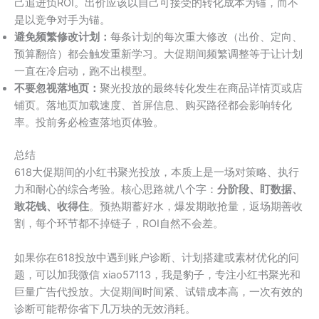
己追进负ROI。出价应该以自己可接受的转化成本为锚，而不
是以竞争对手为锚。
避免频繁修改计划：
每条计划的每次重大修改（出价、定向、
预算翻倍）都会触发重新学习。大促期间频繁调整等于让计划
一直在冷启动，跑不出模型。
不要忽视落地页：
聚光投放的最终转化发生在商品详情页或店
铺页。落地页加载速度、首屏信息、购买路径都会影响转化
率。投前务必检查落地页体验。
总结
618大促期间的小红书聚光投放，本质上是一场对策略、执行
力和耐心的综合考验。核心思路就八个字：
分阶段、盯数据、
敢花钱、收得住
。预热期蓄好水，爆发期敢抢量，返场期善收
割，每个环节都不掉链子，ROI自然不会差。
如果你在618投放中遇到账户诊断、计划搭建或素材优化的问
题，可以加我微信 xiao57113，我是豹子，专注小红书聚光和
巨量广告代投放。大促期间时间紧、试错成本高，一次有效的
诊断可能帮你省下几万块的无效消耗。