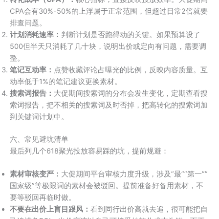
CPA会有30%-50%的上浮属于正常范围，但超过日常2倍就要
排查问题。
计划消耗速率：
判断计划是否跑得动的关键。如果预算设了
500但半天只消耗了几十块，说明出价或定向有问题，需要调
整。
笔记互动率：
点赞收藏评论占曝光的比例，反映内容质量。互
动率低于1%的笔记建议更换素材。
搜索词报告：
大促期间搜索词的分布会发生变化，定期查看搜
索词报告，把不相关的搜索词及时否掉，把高转化的搜索词加
到关键词计划中。
六、常见避坑清单
最后列几个618聚光投放容易踩的坑，提前规避：
素材审核变严：
大促期间平台审核力度升级，涉及”最””第一””
国家级”等极限词的素材会被驳回。提前准备好备用素材，不
要等驳回再临时做。
不要在出价上盲目跟风：
看到同行出价高就去追，很可能把自