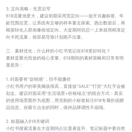
3. 定向策略：先宽后窄
618流量池更大，建议初期采用宽定向——放开兴趣标签、年
龄范围拉宽，让系统有足够的样本量去探索。跑出数据后，再
根据转化人群画像收缩定向。大促期间切忌一上来就用精准定
向卡死流量，很容易导致计划跑不出量。
三、素材优化：什么样的小红书笔记在618更好转化？
素材是聚光投放的核心变量。618期间的素材策略和日常有明
显差异：
1. 封面要有”促销感”，但不能廉价
小红书用户的审美阈值很高，直接放”SALE””打折”大红字会被
划走。建议封面采用”生活场景+价格锚点”的组合方式：真实
的使用场景图作为底图，用克制的小标签标注618专属价或赠
品信息。在吸引点击的同时，保持品牌调性不崩塌。
2. 标题融入618关键词
小红书搜索流量在大促期间占比显著提升。笔记标题中要自然