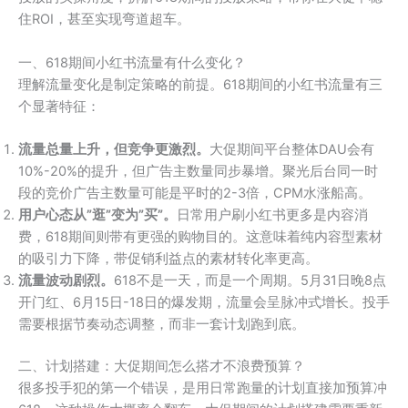
住ROI，甚至实现弯道超车。
一、618期间小红书流量有什么变化？
理解流量变化是制定策略的前提。618期间的小红书流量有三
个显著特征：
流量总量上升，但竞争更激烈。
大促期间平台整体DAU会有
10%-20%的提升，但广告主数量同步暴增。聚光后台同一时
段的竞价广告主数量可能是平时的2-3倍，CPM水涨船高。
用户心态从”逛”变为”买”。
日常用户刷小红书更多是内容消
费，618期间则带有更强的购物目的。这意味着纯内容型素材
的吸引力下降，带促销利益点的素材转化率更高。
流量波动剧烈。
618不是一天，而是一个周期。5月31日晚8点
开门红、6月15日-18日的爆发期，流量会呈脉冲式增长。投手
需要根据节奏动态调整，而非一套计划跑到底。
二、计划搭建：大促期间怎么搭才不浪费预算？
很多投手犯的第一个错误，是用日常跑量的计划直接加预算冲