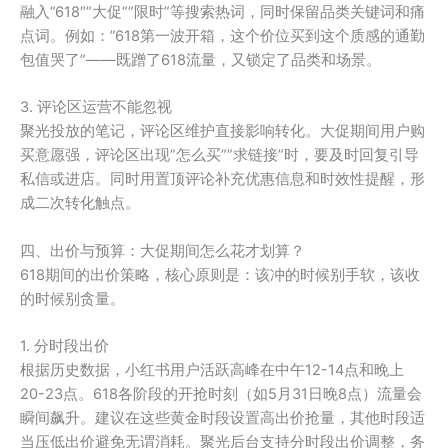
融入”618″”大促””限时”等搜索热词，同时保留品类关键词和痛
点词。例如：”618第一波开箱，这个价位买到这个质感的通勤
包值哭了”——既蹭了618流量，又锁定了品类和场景。
3. 评论区运营不能忽视
聚光投放的笔记，评论区维护直接影响转化。大促期间用户购
买意愿强，评论区出现”怎么买””求链接”时，要及时回复引导
私信或进店。同时用置顶评论补充优惠信息和时效性提醒，形
成二次转化触点。
四、出价与预算：大促期间怎么花才划算？
618期间的出价策略，核心原则是：该冲的时候别手软，该收
的时候别贪量。
1. 分时段出价
根据历史数据，小红书用户活跃高峰在中午12-14点和晚上
20-23点。618各阶段的开抢时刻（如5月31日晚8点）流量会
瞬间飙升。建议在这些黄金时段设置高出价抢量，其他时段适
当压低出价避免无谓消耗。聚光后台支持分时段出价调整，务