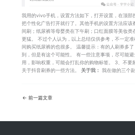
我用的vivo手机，设置方法如下，打开设置，在顶
把个性化广告打开就行了。其他手机的设置方法应该
间刷；纸尿裤等母婴类在下午刷；口红面膜等美妆类
更猛。 不过个人认为，以上总结仅供参考，不一定
间购买纸尿裤的也很多。 温馨提示：有的人刷券多
到，但是有这个可能性。 有一些注意事项，尽可能避免
用，影响权重，可能会打乱你的购物标签。 3、不要
关于抖音刷券的一些方法。
关于我：
我在做的三个副
←
前一篇文章