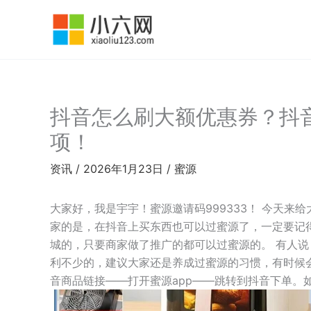
跳
至
内
容
抖音怎么刷大额优惠券？抖
项！
资讯
/
2026年1月23日
/
蜜源
大家好，我是宇宇！蜜源邀请码999333！ 今天来
家的是，在抖音上买东西也可以过蜜源了，一定要记
城的，只要商家做了推广的都可以过蜜源的。 有人说
利不少的，建议大家还是养成过蜜源的习惯，有时候
音商品链接——打开蜜源app——跳转到抖音下单。