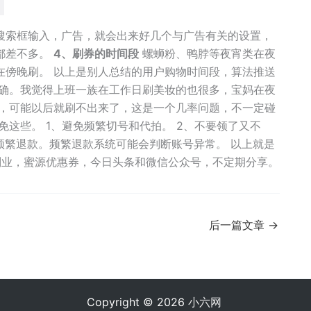
部搜索框输入，广告，就会出来好几个与广告有关的设置，
都差不多。
4、刷券的时间段
螺蛳粉、鸭脖等夜宵类在夜
在傍晚刷。 以上是别人总结的用户购物时间段，算法推送
准确。我觉得上班一族在工作日刷美妆的也很多，宝妈在夜
了，可能以后就刷不出来了，这是一个几率问题，不一定碰
这些。 1、避免频繁切号和代拍。 2、不要领了又不
频繁退款。频繁退款系统可能会判断账号异常。 以上就是
业，蜜源优惠券，今日头条和微信公众号，不定期分享。
后一篇文章
→
Copyright © 2026
小六网