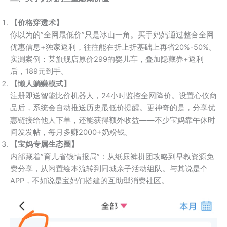
【价格穿透术】
你以为的”全网最低价”只是冰山一角。买手妈妈通过整合全网
优惠信息+独家返利，往往能在折上折基础上再省20%-50%。
实测案例：某旗舰店原价299的婴儿车，叠加隐藏券+返利
后，189元到手。
【懒人躺赚模式】
注册即送智能比价机器人，24小时监控全网降价。设置心仪商
品后，系统会自动推送历史最低价提醒。更神奇的是，分享优
惠链接给他人下单，还能获得额外收益——不少宝妈靠午休时
间发发帖，每月多赚2000+奶粉钱。
【宝妈专属生态圈】
内部藏着”育儿省钱情报局”：从纸尿裤拼团攻略到早教资源免
费分享，从闲置绘本流转到同城亲子活动组队。与其说是个
APP，不如说是宝妈们搭建的互助型消费社区。