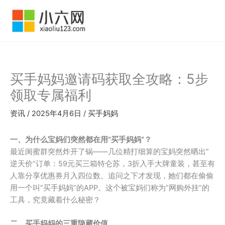
跳
至
内
容
买手妈妈邀请码获取全攻略：5步
领取专属福利
资讯
/
2025年4月6日
/
买手妈妈
一、为什么宝妈们突然都在用”买手妈妈”？
最近闺蜜群突然炸开了锅——几位精打细算的宝妈突然晒出”
逆天价”订单：59元买三箱特仑苏，3折入手大牌童装，甚至有
人靠分享优惠券月入四位数。追问之下才发现，她们都在偷偷
用一个叫”买手妈妈”的APP。这个被宝妈们称为”网购外挂”的
工具，究竟藏着什么秘密？
二、买手妈妈的三重隐藏价值