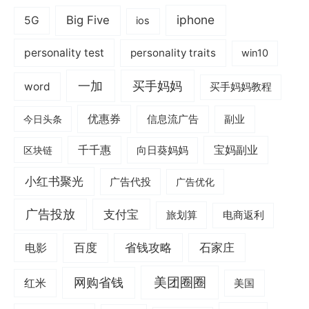
iphone
Big Five
5G
ios
personality test
personality traits
win10
一加
买手妈妈
word
买手妈妈教程
优惠券
信息流广告
副业
今日头条
千千惠
宝妈副业
区块链
向日葵妈妈
小红书聚光
广告代投
广告优化
广告投放
支付宝
旅划算
电商返利
电影
百度
省钱攻略
石家庄
美团圈圈
网购省钱
红米
美国