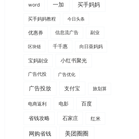
一加
买手妈妈
word
买手妈妈教程
今日头条
优惠券
信息流广告
副业
千千惠
区块链
向日葵妈妈
小红书聚光
宝妈副业
广告代投
广告优化
广告投放
支付宝
旅划算
电影
百度
电商返利
省钱攻略
石家庄
红米
美团圈圈
网购省钱