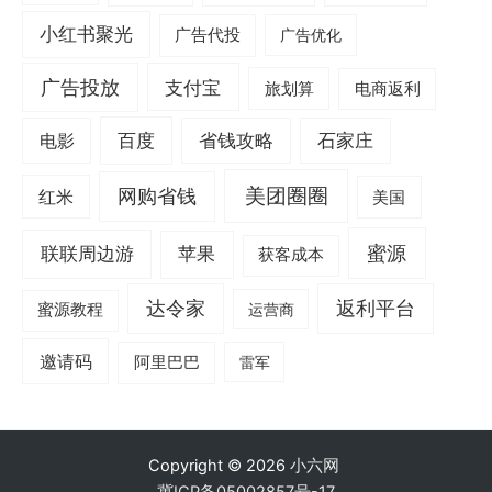
小红书聚光
广告代投
广告优化
广告投放
支付宝
旅划算
电商返利
电影
百度
省钱攻略
石家庄
美团圈圈
网购省钱
红米
美国
蜜源
联联周边游
苹果
获客成本
达令家
返利平台
蜜源教程
运营商
邀请码
阿里巴巴
雷军
Copyright © 2026
小六网