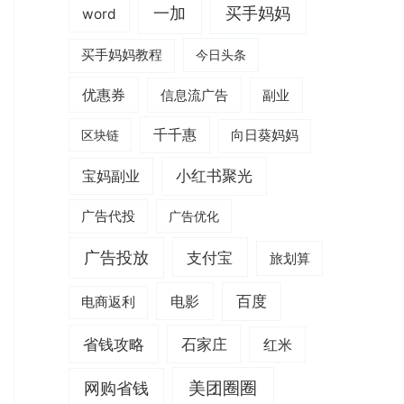
一加
买手妈妈
word
买手妈妈教程
今日头条
优惠券
信息流广告
副业
千千惠
区块链
向日葵妈妈
小红书聚光
宝妈副业
广告代投
广告优化
广告投放
支付宝
旅划算
电影
百度
电商返利
省钱攻略
石家庄
红米
美团圈圈
网购省钱