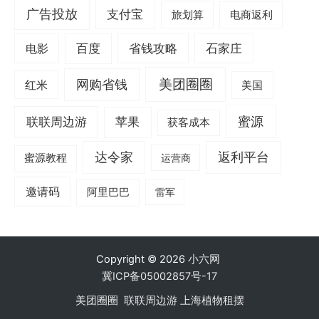
广告投放
支付宝
旅划算
电商返利
电影
百度
省钱攻略
石家庄
美团圈圈
网购省钱
红米
美国
蜜源
联联周边游
苹果
获客成本
达令家
返利平台
蜜源教程
运营商
邀请码
阿里巴巴
雷军
Copyright © 2026
小六网
冀ICP备05002857号-17
美团圈圈
联联周边游
上海植物租摆