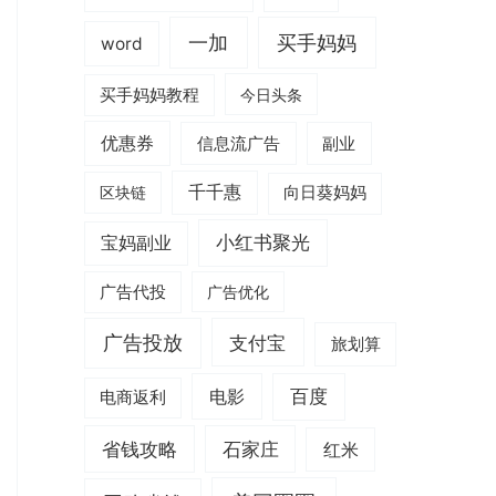
一加
买手妈妈
word
买手妈妈教程
今日头条
优惠券
信息流广告
副业
千千惠
区块链
向日葵妈妈
小红书聚光
宝妈副业
广告代投
广告优化
广告投放
支付宝
旅划算
电影
百度
电商返利
省钱攻略
石家庄
红米