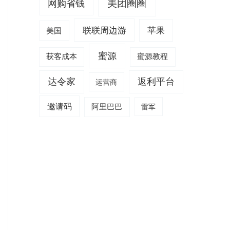
美团圈圈
网购省钱
联联周边游
苹果
美国
蜜源
获客成本
蜜源教程
达令家
返利平台
运营商
邀请码
阿里巴巴
雷军