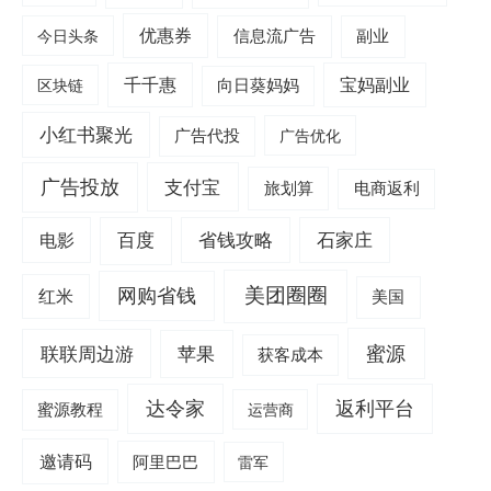
优惠券
信息流广告
副业
今日头条
千千惠
宝妈副业
区块链
向日葵妈妈
小红书聚光
广告代投
广告优化
广告投放
支付宝
旅划算
电商返利
电影
百度
省钱攻略
石家庄
美团圈圈
网购省钱
红米
美国
蜜源
联联周边游
苹果
获客成本
达令家
返利平台
蜜源教程
运营商
邀请码
阿里巴巴
雷军