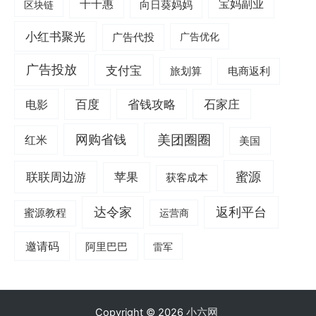
千千惠
宝妈副业
区块链
向日葵妈妈
小红书聚光
广告代投
广告优化
广告投放
支付宝
旅划算
电商返利
电影
百度
省钱攻略
石家庄
美团圈圈
网购省钱
红米
美国
蜜源
联联周边游
苹果
获客成本
达令家
返利平台
蜜源教程
运营商
邀请码
阿里巴巴
雷军
Copyright © 2026
小六网