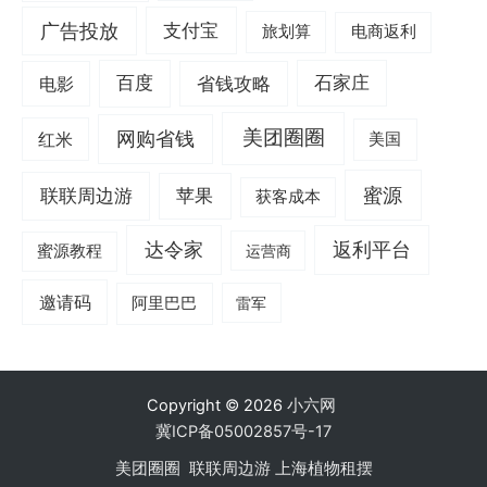
广告投放
支付宝
旅划算
电商返利
电影
百度
省钱攻略
石家庄
美团圈圈
网购省钱
红米
美国
蜜源
联联周边游
苹果
获客成本
达令家
返利平台
蜜源教程
运营商
邀请码
阿里巴巴
雷军
Copyright © 2026
小六网
冀ICP备05002857号-17
美团圈圈
联联周边游
上海植物租摆