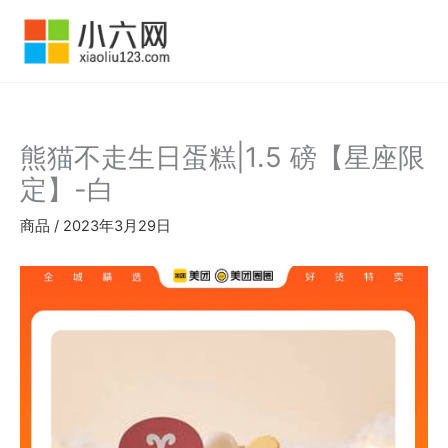
跳
至
内
容
熊猫不走生日蛋糕|1.5 磅【星座限
定】-白
商品
/
2023年3月29日