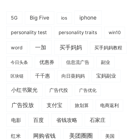
iphone
Big Five
5G
ios
personality test
personality traits
win10
一加
买手妈妈
word
买手妈妈教程
优惠券
信息流广告
副业
今日头条
千千惠
宝妈副业
区块链
向日葵妈妈
小红书聚光
广告代投
广告优化
广告投放
支付宝
旅划算
电商返利
电影
百度
省钱攻略
石家庄
美团圈圈
网购省钱
红米
美国