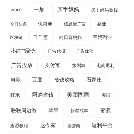
一加
买手妈妈
word
买手妈妈教程
优惠券
信息流广告
副业
今日头条
千千惠
宝妈副业
区块链
向日葵妈妈
小红书聚光
广告代投
广告优化
广告投放
支付宝
旅划算
电商返利
电影
百度
省钱攻略
石家庄
美团圈圈
网购省钱
红米
美国
蜜源
联联周边游
苹果
获客成本
达令家
返利平台
蜜源教程
运营商