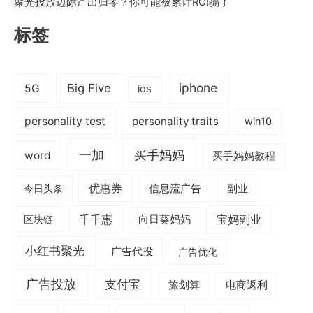
聚光投放边际产出归零？你可能被累计ROI骗了
标签
iphone
Big Five
5G
ios
personality test
personality traits
win10
一加
买手妈妈
word
买手妈妈教程
优惠券
信息流广告
副业
今日头条
千千惠
宝妈副业
区块链
向日葵妈妈
小红书聚光
广告代投
广告优化
广告投放
支付宝
旅划算
电商返利