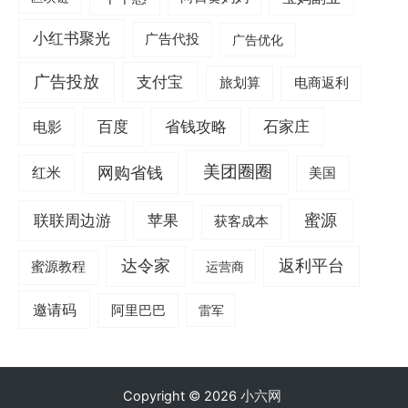
小红书聚光
广告代投
广告优化
广告投放
支付宝
旅划算
电商返利
电影
百度
省钱攻略
石家庄
美团圈圈
网购省钱
红米
美国
蜜源
联联周边游
苹果
获客成本
达令家
返利平台
蜜源教程
运营商
邀请码
阿里巴巴
雷军
Copyright © 2026
小六网