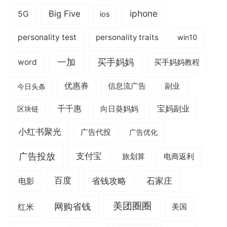
iphone
Big Five
5G
ios
personality test
personality traits
win10
一加
买手妈妈
word
买手妈妈教程
优惠券
信息流广告
副业
今日头条
千千惠
宝妈副业
区块链
向日葵妈妈
小红书聚光
广告代投
广告优化
广告投放
支付宝
旅划算
电商返利
电影
百度
省钱攻略
石家庄
美团圈圈
网购省钱
红米
美国