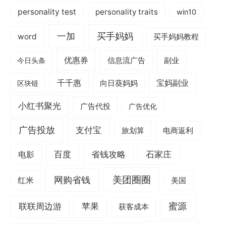
personality test
personality traits
win10
一加
买手妈妈
word
买手妈妈教程
优惠券
信息流广告
副业
今日头条
千千惠
宝妈副业
区块链
向日葵妈妈
小红书聚光
广告代投
广告优化
广告投放
支付宝
旅划算
电商返利
电影
百度
省钱攻略
石家庄
美团圈圈
网购省钱
红米
美国
蜜源
联联周边游
苹果
获客成本